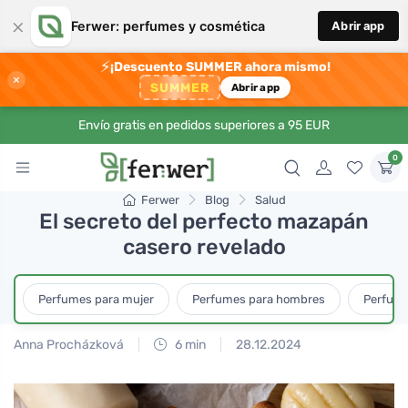
×
Ferwer: perfumes y cosmética
Abrir app
⚡
¡Descuento SUMMER ahora mismo!
×
SUMMER
Abrir app
Envío gratis en pedidos superiores a 95 EUR
0
Ferwer
Blog
Salud
El secreto del perfecto mazapán
casero revelado
Perfumes para mujer
Perfumes para hombres
Perfume
Anna Procházková
6 min
28.12.2024