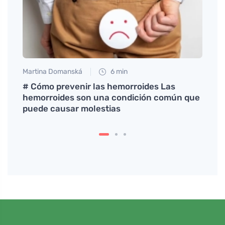
Martina Domanská
6 min
Petr N
# Cómo prevenir las hemorroides Las
Conse
hemorroides son una condición común que
mejor
puede causar molestias