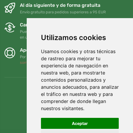
Al día siguiente y de forma gratuita
Envío gratuito para pedidos superiores a 95 EUR
Cambios y devoluciones gratuitos
Puede devolver o cambiar su pedido en cualquier momento
Utilizamos cookies
en un plazo de 90 días
Apoyamos a Trees.org
Usamos cookies y otras técnicas
Por cada pedido plantamos un árbol. Leer más
Quiénes
de rastreo para mejorar tu
somos
.
experiencia de navegación en
nuestra web, para mostrarte
contenidos personalizados y
anuncios adecuados, para analizar
el tráfico en nuestra web y para
comprender de donde llegan
nuestros visitantes.
Aceptar