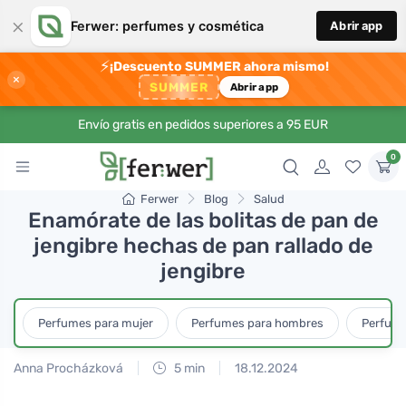
×
Ferwer: perfumes y cosmética
Abrir app
⚡
¡Descuento SUMMER ahora mismo!
×
SUMMER
Abrir app
Envío gratis en pedidos superiores a 95 EUR
0
Ferwer
Blog
Salud
Enamórate de las bolitas de pan de
jengibre hechas de pan rallado de
jengibre
Perfumes para mujer
Perfumes para hombres
Perfume
Anna Procházková
5 min
18.12.2024