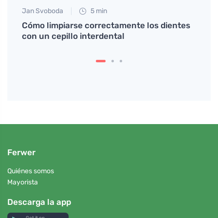
Jan Svoboda
5 min
Anna 
salud
Cómo limpiarse correctamente los dientes
Grasa
con un cepillo interdental
hacer
Ferwer
Quiénes somos
Mayorista
Descarga la app
Get it on