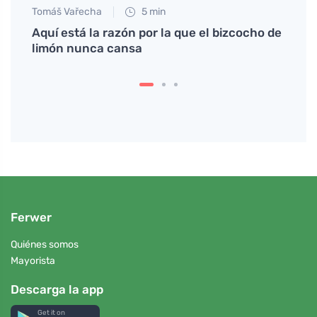
Tomáš Vařecha
5 min
Eva No
a
Aquí está la razón por la que el bizcocho de
Cómo 
limón nunca cansa
dieta
Ferwer
Quiénes somos
Mayorista
Descarga la app
Get it on