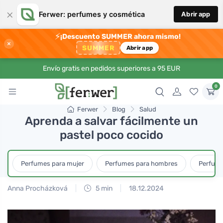
×
Ferwer: perfumes y cosmética
Abrir app
⚡
¡Descuento SUMMER ahora mismo!
×
SUMMER
Abrir app
Envío gratis en pedidos superiores a 95 EUR
0
Ferwer
Blog
Salud
Aprenda a salvar fácilmente un
pastel poco cocido
Perfumes para mujer
Perfumes para hombres
Perfume
Anna Procházková
5 min
18.12.2024