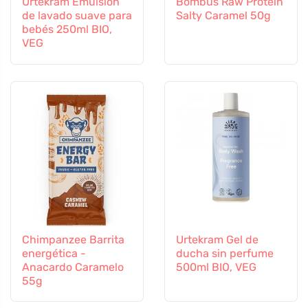
Urtekram Emulsión
Bombus Raw Protein
de lavado suave para
Salty Caramel 50g
bebés 250ml BIO,
VEG
Chimpanzee Barrita
Urtekram Gel de
energética -
ducha sin perfume
Anacardo Caramelo
500ml BIO, VEG
55g