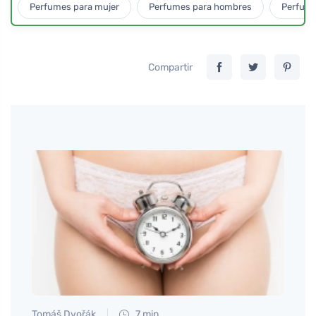
Perfumes para mujer
Perfumes para hombres
Perfume
Compartir
Tomáš Dvořák
7 min
Jan S