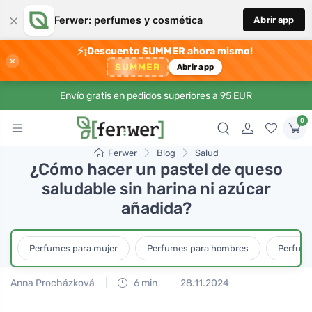
×
Ferwer: perfumes y cosmética
Abrir app
⚡
¡Descuento SUMMER ahora mismo!
×
SUMMER
Abrir app
Envío gratis en pedidos superiores a 95 EUR
0
Ferwer
Blog
Salud
¿Cómo hacer un pastel de queso
saludable sin harina ni azúcar
añadida?
Perfumes para mujer
Perfumes para hombres
Perfume
Anna Procházková
6 min
28.11.2024