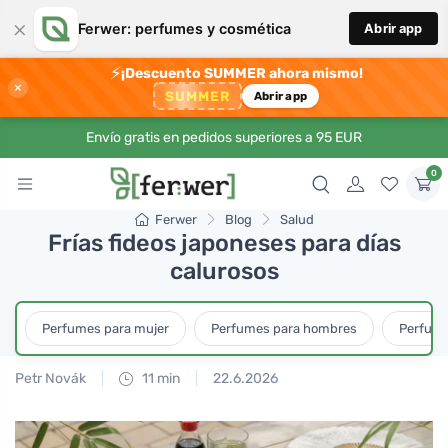
×
Ferwer: perfumes y cosmética
Abrir app
⚡
¡Descuento SUMMER ahora mismo!
×
SUMMER
Abrir app
Envío gratis en pedidos superiores a 95 EUR
0
Ferwer
Blog
Salud
Frías fideos japoneses para días
calurosos
Perfumes para mujer
Perfumes para hombres
Perfume
Petr Novák
11 min
22.6.2026