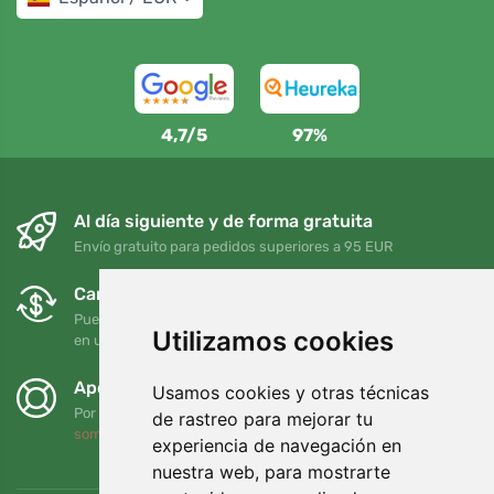
4,7/5
97%
Al día siguiente y de forma gratuita
Envío gratuito para pedidos superiores a 95 EUR
Cambios y devoluciones gratuitos
Puede devolver o cambiar su pedido en cualquier momento
Utilizamos cookies
en un plazo de 90 días
Apoyamos a Trees.org
Usamos cookies y otras técnicas
Por cada pedido plantamos un árbol. Leer más
Quiénes
de rastreo para mejorar tu
somos
.
experiencia de navegación en
nuestra web, para mostrarte