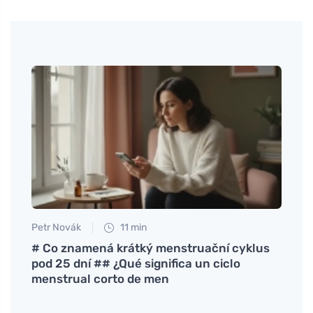
Petr Novák
11 min
Anna 
os
# Co znamená krátký menstruační cyklus
Descu
pod 25 dní ## ¿Qué significa un ciclo
requ
menstrual corto de men