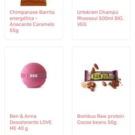
Chimpanzee Barrita
Urtekram Champú
energética -
Rhassoul 500ml BIO,
Anacardo Caramelo
VEG
55g
Ben & Anna
Bombus Raw protein
Desodorante LOVE
Cocoa beans 50g
ME 40 g