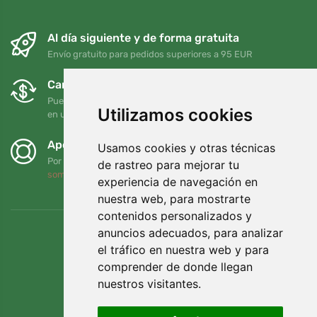
Al día siguiente y de forma gratuita
Envío gratuito para pedidos superiores a 95 EUR
Cambios y devoluciones gratuitos
Puede devolver o cambiar su pedido en cualquier momento
Utilizamos cookies
en un plazo de 90 días
Apoyamos a Trees.org
Usamos cookies y otras técnicas
Por cada pedido plantamos un árbol. Leer más
Quiénes
de rastreo para mejorar tu
somos
.
experiencia de navegación en
nuestra web, para mostrarte
contenidos personalizados y
anuncios adecuados, para analizar
el tráfico en nuestra web y para
comprender de donde llegan
nuestros visitantes.