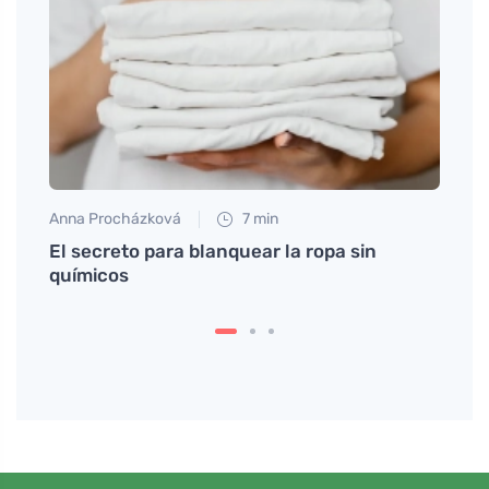
Anna Procházková
7 min
Petr N
El secreto para blanquear la ropa sin
# Lav
químicos
que a