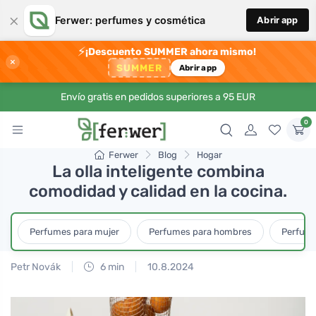
×
Ferwer: perfumes y cosmética
Abrir app
⚡
¡Descuento SUMMER ahora mismo!
×
SUMMER
Abrir app
Envío gratis en pedidos superiores a 95 EUR
0
Ferwer
Blog
Hogar
La olla inteligente combina
comodidad y calidad en la cocina.
Perfumes para mujer
Perfumes para hombres
Perfume
Petr Novák
6 min
10.8.2024