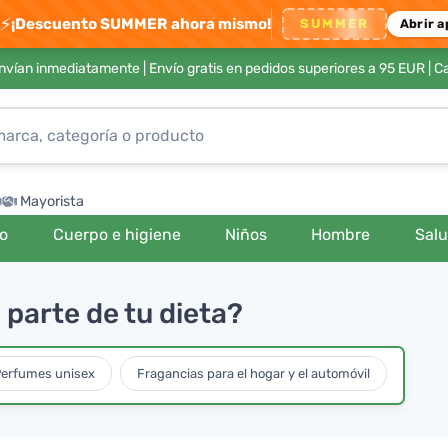
⚡
¡Descuento SUMMER ahora mismo!
SUMMER
Abrir a
envían inmediatamente |
Envío gratis en pedidos superiores a 95 EUR
| C
Mayorista
ro
Cuerpo e higiene
Niños
Hombre
Sal
 parte de tu dieta?
erfumes unisex
Fragancias para el hogar y el automóvil