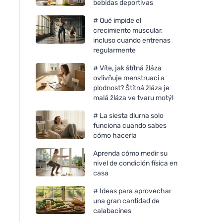
bebidas deportivas
# Qué impide el
crecimiento muscular,
incluso cuando entrenas
regularmente
# Víte, jak štítná žláza
ovlivňuje menstruaci a
plodnost? Štítná žláza je
malá žláza ve tvaru motýl
# La siesta diurna solo
funciona cuando sabes
cómo hacerla
Aprenda cómo medir su
nivel de condición física en
casa
# Ideas para aprovechar
una gran cantidad de
calabacines