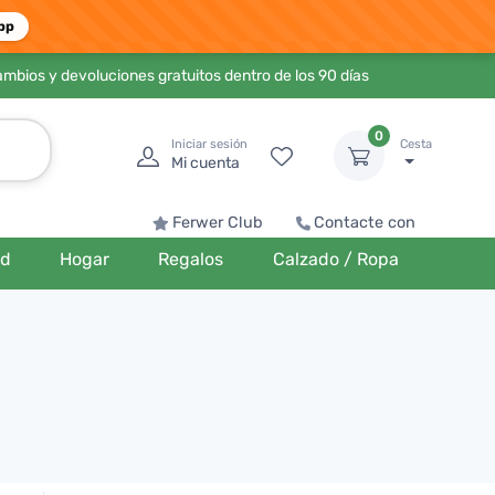
pp
ambios y devoluciones gratuitos dentro de los 90 días
0
Iniciar sesión
Cesta
Mi cuenta
Ferwer Club
Contacte con
ud
Hogar
Regalos
Calzado / Ropa