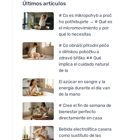
Últimos artículos
# Co es mikropohyb a proč
ho potřebujete → # Qué es
el micromovimiento y por
qué lo necesitas
# Co obnáší přírodní péče
o dětskou pokožku a
zdravé bříško ## Qué
implica el cuidado natural
de la
El azúcar en sangre y la
energía durante el día van
de la mano
# Cree el fin de semana de
bienestar perfecto
directamente en casa
Bebida electrolítica casera
como sustituto de las