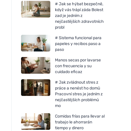
# Jak se hýbat bezpečně,
když vás trápí záda Bolest
zad je jedním z
nejčastějších zdravotních
probl
# Sistema funcional para
papeles y recibos paso a
paso
Manos secas por lavarse
con frecuencia y su
cuidado eficaz
# Jak zvládnout stres z
práce a nenést ho domů
Pracovní stres je jedním z
nejčastějších problémů
mo
Comidas frías para llevar al
trabajo le ahorrarán
tiempo y dinero