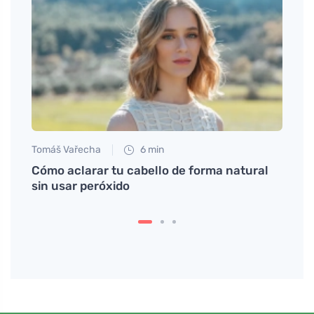
Tomáš Vařecha
6 min
Tomáš
alud
Cómo aclarar tu cabello de forma natural
Las b
 piel.
sin usar peróxido
detal