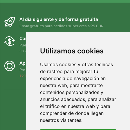
Al día siguiente y de forma gratuita
Envío gratuito para pedidos superiores a 95 EUR
Cambios y devoluciones gratuitos
Puede devolver o cambiar su pedido en cualquier momento
Utilizamos cookies
en un plazo de 90 días
Apoyamos a Trees.org
Usamos cookies y otras técnicas
Por cada pedido plantamos un árbol. Leer más
Quiénes
de rastreo para mejorar tu
somos
.
experiencia de navegación en
nuestra web, para mostrarte
contenidos personalizados y
anuncios adecuados, para analizar
el tráfico en nuestra web y para
comprender de donde llegan
nuestros visitantes.