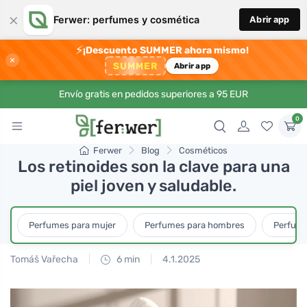
×
Ferwer: perfumes y cosmética
Abrir app
⚡
¡Descuento SUMMER ahora mismo!
×
SUMMER
Abrir app
Envío gratis en pedidos superiores a 95 EUR
0
Ferwer
Blog
Cosméticos
Los retinoides son la clave para una
piel joven y saludable.
Perfumes para mujer
Perfumes para hombres
Perfume
Tomáš Vařecha
6 min
4.1.2025