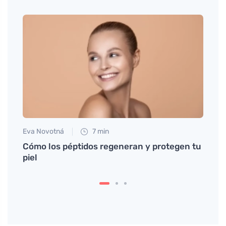
Eva Novotná
7 min
Jan S
llo y
Cómo los péptidos regeneran y protegen tu
Efect
piel
nuest