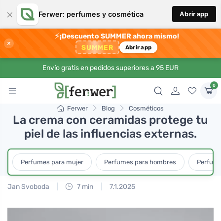
×
Ferwer: perfumes y cosmética
Abrir app
⚡
¡Descuento SUMMER ahora mismo!
×
SUMMER
Abrir app
Envío gratis en pedidos superiores a 95 EUR
0
Ferwer
Blog
Cosméticos
La crema con ceramidas protege tu
piel de las influencias externas.
Perfumes para mujer
Perfumes para hombres
Perfume
Jan Svoboda
7 min
7.1.2025