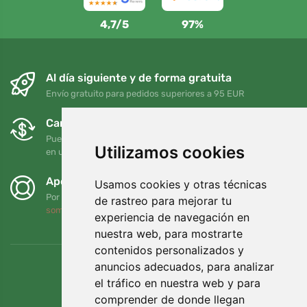
4,7/5
97%
Al día siguiente y de forma gratuita
Envío gratuito para pedidos superiores a 95 EUR
Cambios y devoluciones gratuitos
Puede devolver o cambiar su pedido en cualquier momento
Utilizamos cookies
en un plazo de 90 días
Apoyamos a Trees.org
Usamos cookies y otras técnicas
Por cada pedido plantamos un árbol. Leer más
Quiénes
de rastreo para mejorar tu
somos
.
experiencia de navegación en
nuestra web, para mostrarte
contenidos personalizados y
anuncios adecuados, para analizar
el tráfico en nuestra web y para
comprender de donde llegan