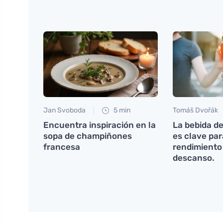
Jan Svoboda
5 min
Tomáš Dvořák
Encuentra inspiración en la
La bebida d
sopa de champiñones
es clave pa
francesa
rendimiento 
descanso.