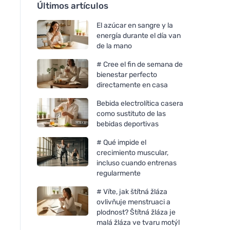
Últimos artículos
El azúcar en sangre y la
energía durante el día van
de la mano
# Cree el fin de semana de
bienestar perfecto
directamente en casa
Bebida electrolítica casera
como sustituto de las
bebidas deportivas
# Qué impide el
crecimiento muscular,
incluso cuando entrenas
regularmente
# Víte, jak štítná žláza
ovlivňuje menstruaci a
plodnost? Štítná žláza je
malá žláza ve tvaru motýl