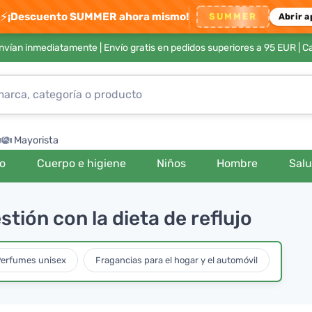
⚡
¡Descuento SUMMER ahora mismo!
SUMMER
Abrir a
envían inmediatamente |
Envío gratis en pedidos superiores a 95 EUR
| C
Mayorista
ro
Cuerpo e higiene
Niños
Hombre
Sal
tión con la dieta de reflujo
erfumes unisex
Fragancias para el hogar y el automóvil