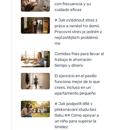
con frecuencia y su
cuidado eficaz
# Jak zvládnout stres z
práce a nenést ho domů
Pracovní stres je jedním z
nejčastějších problémů
mo
Comidas frías para llevar al
trabajo le ahorrarán
tiempo y dinero
El ejercicio en el pasillo
funciona mejor de lo que
crees, incluso en un
apartamento pequeño
# Jak podpořit dítě v
překonávání studu bez
tlaku ## Cómo apoyar a
un niño para superar la
timidez