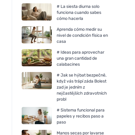
# La siesta diurna solo
funciona cuando sabes
cómo hacerla
Aprenda cómo medir su
nivel de condición física en
casa
# Ideas para aprovechar
una gran cantidad de
calabacines
# Jak se hýbat bezpečně,
když vás trápí záda Bolest
zad je jedním z
nejčastějších zdravotních
probl
# Sistema funcional para
papeles y recibos paso a
paso
Manos secas por lavarse