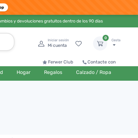
pp
ambios y devoluciones gratuitos dentro de los 90 días
0
Iniciar sesión
Cesta
Mi cuenta
Ferwer Club
Contacte con
ud
Hogar
Regalos
Calzado / Ropa