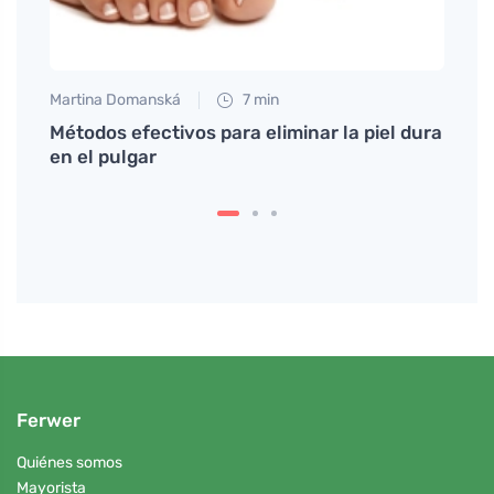
Martina Domanská
7 min
Tomáš
yudará
Métodos efectivos para eliminar la piel dura
Las b
en el pulgar
detal
Ferwer
Quiénes somos
Mayorista