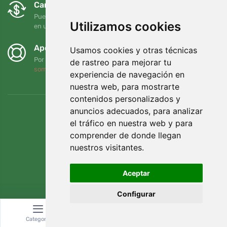
Cambios y devoluciones gratuitos
Puede devolver o cambiar su pedido en cualquier momento
Utilizamos cookies
en un plazo de 90 días
Apoyamos a Trees.org
Usamos cookies y otras técnicas
Por cada pedido plantamos un árbol. Leer más
Quiénes
de rastreo para mejorar tu
somos
.
experiencia de navegación en
nuestra web, para mostrarte
contenidos personalizados y
anuncios adecuados, para analizar
el tráfico en nuestra web y para
comprender de donde llegan
nuestros visitantes.
Aceptar
Configurar
© Topshelf s.r.o. Todos los derechos reservados.
Categoría
Buscar
Cesta