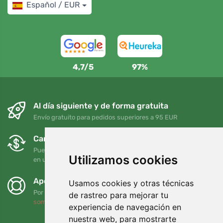
Español / EUR
4,7/5
97%
Al día siguiente y de forma gratuita
Envío gratuito para pedidos superiores a 95 EUR
Cambios y devoluciones gratuitos
Puede devolver o cambiar su pedido en cualquier momento
Utilizamos cookies
en un plazo de 90 días
Apoyamos a Trees.org
Usamos cookies y otras técnicas
Por cada pedido plantamos un árbol. Leer más
Quiénes
de rastreo para mejorar tu
somos
.
experiencia de navegación en
nuestra web, para mostrarte