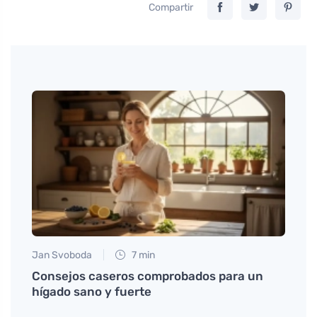
Compartir
Jan Svoboda
7 min
Jan S
miel
Consejos caseros comprobados para un
Qué c
 una
hígado sano y fuerte
cómo 