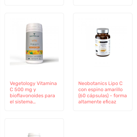
selenio y zinc
Vegetology Vitamina
Neobotanics Lipo C
C 500 mg y
con espino amarillo
bioflavonoides para
(60 cápsulas) - forma
el sistema
altamente eficaz
inmunitario, 60
cápsulas