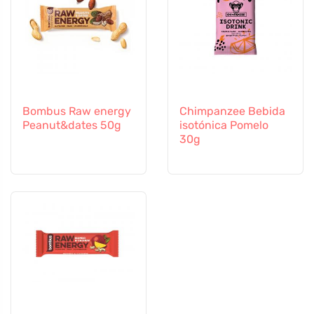
Bombus Raw energy
Chimpanzee Bebida
Peanut&dates 50g
isotónica Pomelo
30g