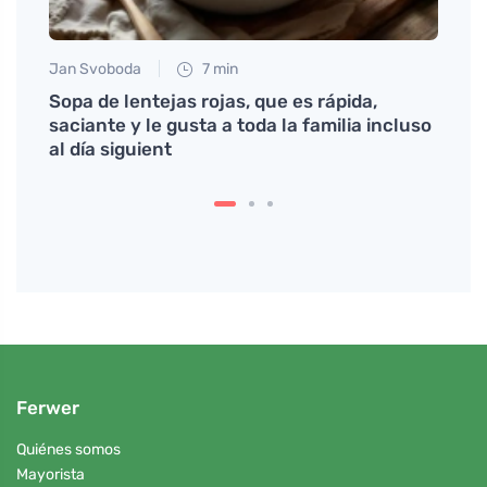
Jan Svoboda
7 min
Petr N
port i
Sopa de lentejas rojas, que es rápida,
# Qué
oubů?
saciante y le gusta a toda la familia incluso
en la
al día siguient
Ferwer
Quiénes somos
Mayorista