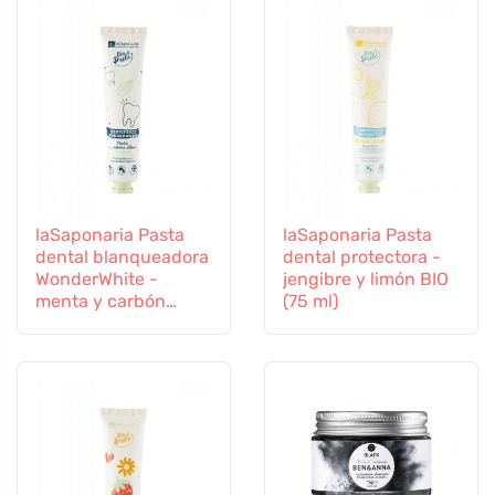
laSaponaria Pasta
laSaponaria Pasta
dental blanqueadora
dental protectora -
WonderWhite -
jengibre y limón BIO
menta y carbón
(75 ml)
activado BIO (75 ml)