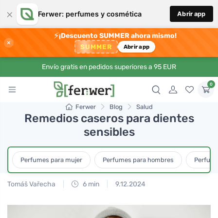
×
Ferwer: perfumes y cosmética
Abrir app
⚡
¡Descuento SUMMER ahora mismo!
×
SUMMER
Abrir app
Envío gratis en pedidos superiores a 95 EUR
0
Ferwer
Blog
Salud
Remedios caseros para dientes
sensibles
Perfumes para mujer
Perfumes para hombres
Perfume
Tomáš Vařecha
6 min
9.12.2024