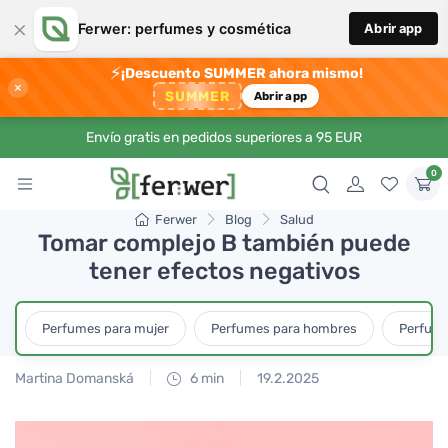
×
Ferwer: perfumes y cosmética
Abrir app
⚡
¡Descuento SUMMER ahora mismo!
×
SUMMER
Abrir app
Envío gratis en pedidos superiores a 95 EUR
0
Ferwer
Blog
Salud
Tomar complejo B también puede
tener efectos negativos
Perfumes para mujer
Perfumes para hombres
Perfume
Martina Domanská
6 min
19.2.2025