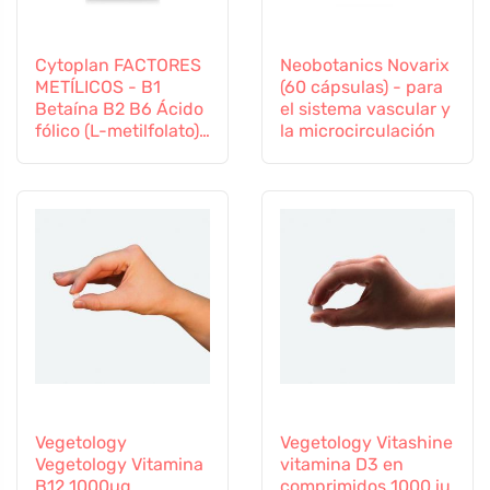
Cytoplan FACTORES
Neobotanics Novarix
METÍLICOS - B1
(60 cápsulas) - para
Betaína B2 B6 Ácido
el sistema vascular y
fólico (L-metilfolato)
la microcirculación
Vitamina B12 y Zinc,
60 cápsulas
Vegetology
Vegetology Vitashine
Vegetology Vitamina
vitamina D3 en
B12 1000µg
comprimidos 1000 iu