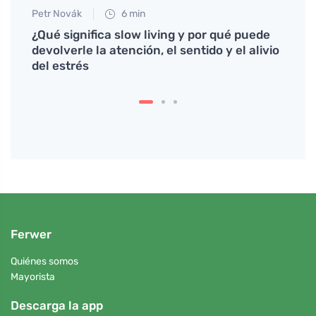
Petr Novák
6 min
Tomáš
urry
¿Qué significa slow living y por qué puede
El si
devolverle la atención, el sentido y el alivio
alime
del estrés
Ferwer
Quiénes somos
Mayorista
Descarga la app