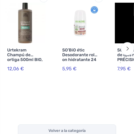
Urtekram
SO’BiO étic
SO’BiO é
Champú de
Desodorante roll-
de ojos 
ortiga 500ml BIO,
on hidratante 24
PRÉCISI
VEG
h con leche de
g) 02 m
12,06 €
5,95 €
7,95 €
burra -
- realza
recargable BIO
(50 ml) - también
para pieles
sensibles
Volver a la categoría