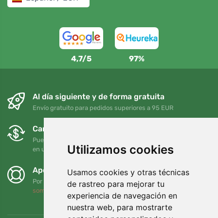
4,7/5
97%
Al día siguiente y de forma gratuita
Envío gratuito para pedidos superiores a 95 EUR
Cambios y devoluciones gratuitos
Puede devolver o cambiar su pedido en cualquier momento
Utilizamos cookies
en un plazo de 90 días
Apoyamos a Trees.org
Usamos cookies y otras técnicas
Por cada pedido plantamos un árbol. Leer más
Quiénes
de rastreo para mejorar tu
somos
.
experiencia de navegación en
nuestra web, para mostrarte