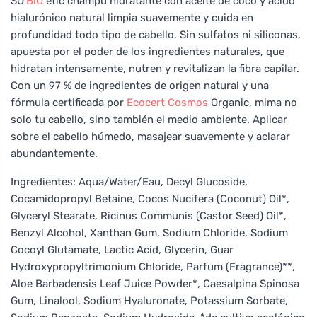
SO’
BiO
étic champú hidratante con aceite de coco y ácido
hialurónico natural limpia suavemente y cuida en
profundidad todo tipo de cabello. Sin sulfatos ni siliconas,
apuesta por el poder de los ingredientes naturales, que
hidratan intensamente, nutren y revitalizan la fibra capilar.
Con un 97 % de ingredientes de origen natural y una
fórmula certificada por
Ecocert
Cosmos
Organic, mima no
solo tu cabello, sino también el medio ambiente. Aplicar
sobre el cabello húmedo, masajear suavemente y aclarar
abundantemente.
Ingredientes: Aqua/Water/Eau, Decyl Glucoside,
Cocamidopropyl Betaine, Cocos Nucifera (Coconut) Oil*,
Glyceryl Stearate, Ricinus Communis (Castor Seed) Oil*,
Benzyl Alcohol, Xanthan Gum, Sodium Chloride, Sodium
Cocoyl Glutamate, Lactic Acid, Glycerin, Guar
Hydroxypropyltrimonium Chloride, Parfum (Fragrance)**,
Aloe Barbadensis Leaf Juice Powder*, Caesalpina Spinosa
Gum, Linalool, Sodium Hyaluronate, Potassium Sorbate,