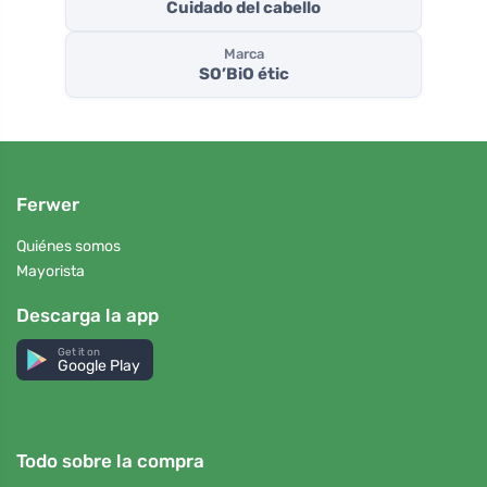
Cuidado del cabello
Marca
SO’BiO étic
Ferwer
Quiénes somos
Mayorista
Descarga la app
Get it on
Google Play
Todo sobre la compra