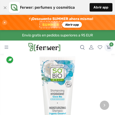
×
Ferwer: perfumes y cosmética
Abrir app
⚡
¡Descuento SUMMER ahora mismo!
×
SUMMER
Abrir app
Envío gratis en pedidos superiores a 95 EUR
0
›