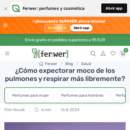
×
Ferwer: perfumes y cosmética
Abrir app
⚡
¡Descuento SUMMER ahora mismo!
×
SUMMER
Abrir app
Envío gratis en pedidos superiores a 95 EUR
0
Ferwer
Blog
Salud
¿Cómo expectorar moco de los
pulmones y respirar más libremente?
Perfumes para mujer
Perfumes para hombres
Perfume
Petr Novák
6 min
16.8.2024