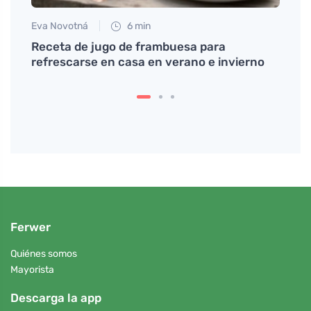
Eva Novotná
6 min
Eva No
 te
Receta de jugo de frambuesa para
Domin
refrescarse en casa en verano e invierno
el cu
Ferwer
Quiénes somos
Mayorista
Descarga la app