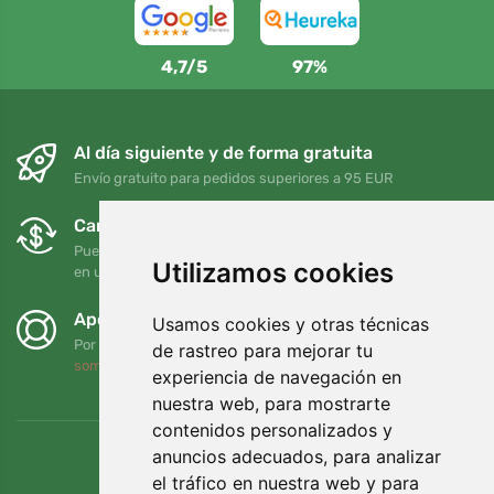
4,7/5
97%
Al día siguiente y de forma gratuita
Envío gratuito para pedidos superiores a 95 EUR
Cambios y devoluciones gratuitos
Puede devolver o cambiar su pedido en cualquier momento
Utilizamos cookies
en un plazo de 90 días
Apoyamos a Trees.org
Usamos cookies y otras técnicas
Por cada pedido plantamos un árbol. Leer más
Quiénes
de rastreo para mejorar tu
somos
.
experiencia de navegación en
nuestra web, para mostrarte
contenidos personalizados y
anuncios adecuados, para analizar
el tráfico en nuestra web y para