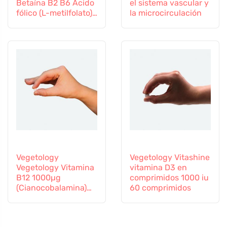
Betaína B2 B6 Ácido
el sistema vascular y
fólico (L-metilfolato)
la microcirculación
Vitamina B12 y Zinc,
60 cápsulas
Vegetology
Vegetology Vitashine
Vegetology Vitamina
vitamina D3 en
B12 1000µg
comprimidos 1000 iu
(Cianocobalamina)
60 comprimidos
de liberación gradual
60 comprimidos