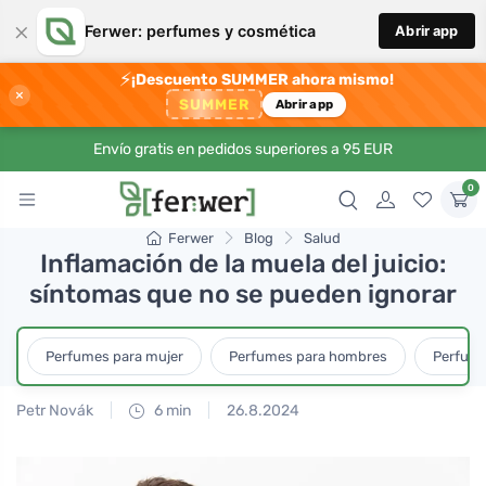
×
Ferwer: perfumes y cosmética
Abrir app
⚡
¡Descuento SUMMER ahora mismo!
×
SUMMER
Abrir app
Envío gratis en pedidos superiores a 95 EUR
0
Ferwer
Blog
Salud
Inflamación de la muela del juicio:
síntomas que no se pueden ignorar
Perfumes para mujer
Perfumes para hombres
Perfume
Petr Novák
6 min
26.8.2024