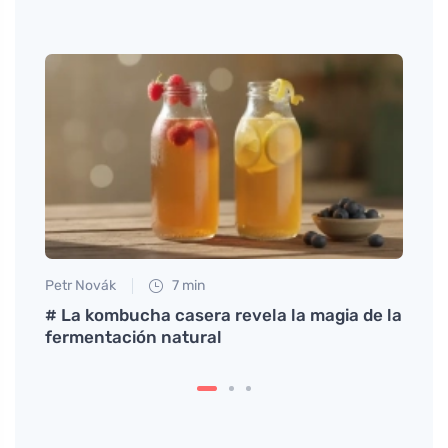
Petr Novák
7 min
Jan S
# La kombucha casera revela la magia de la
Descu
fermentación natural
antig