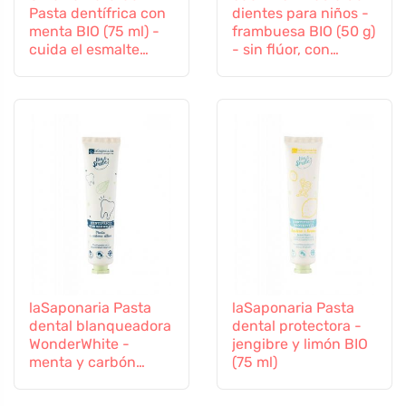
Pasta dentífrica con
dientes para niños -
menta BIO (75 ml) -
frambuesa BIO (50 g)
cuida el esmalte
- sin flúor, con
dental y las encías
extracto de
caléndula orgánica
laSaponaria Pasta
laSaponaria Pasta
dental blanqueadora
dental protectora -
WonderWhite -
jengibre y limón BIO
menta y carbón
(75 ml)
activado BIO (75 ml)