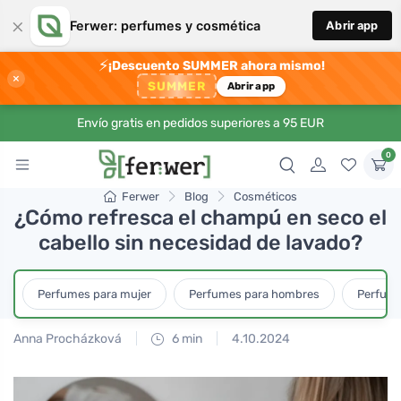
×
Ferwer: perfumes y cosmética
Abrir app
⚡
¡Descuento SUMMER ahora mismo!
×
SUMMER
Abrir app
Envío gratis en pedidos superiores a 95 EUR
0
Ferwer
Blog
Cosméticos
¿Cómo refresca el champú en seco el
cabello sin necesidad de lavado?
Perfumes para mujer
Perfumes para hombres
Perfume
Anna Procházková
6 min
4.10.2024