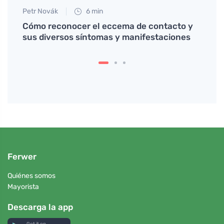
Petr Novák
6 min
Petr N
a la
Cómo reconocer el eccema de contacto y
Truco
sus diversos síntomas y manifestaciones
hermo
Ferwer
Quiénes somos
Mayorista
Descarga la app
Get it on