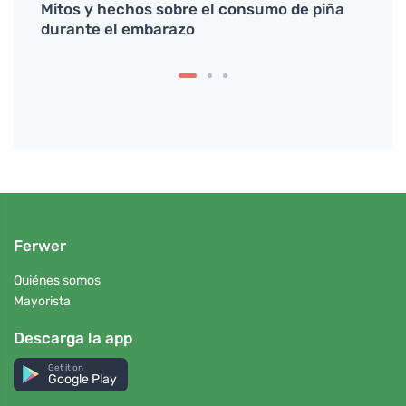
enzo
Mitos y hechos sobre el consumo de piña
Cambi
durante el embarazo
la re
Ferwer
Quiénes somos
Mayorista
Descarga la app
Get it on
Google Play