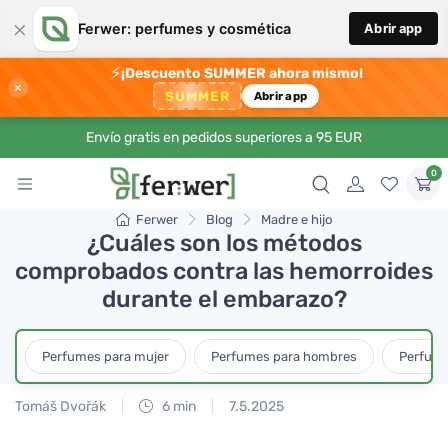
×
Ferwer: perfumes y cosmética
Abrir app
⚡
¡Descuento SUMMER ahora mismo!
×
SUMMER
Abrir app
Envío gratis en pedidos superiores a 95 EUR
0
Ferwer
Blog
Madre e hijo
¿Cuáles son los métodos
comprobados contra las hemorroides
durante el embarazo?
Perfumes para mujer
Perfumes para hombres
Perfume
Tomáš Dvořák
6 min
7.5.2025