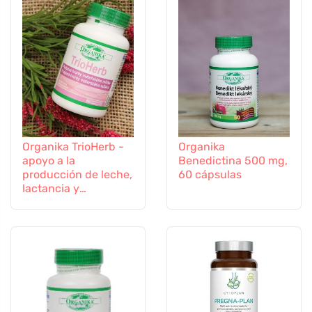
Organika TrioHerb -
Organika
apoyo a la
Benedictina 500 mg,
producción de leche,
60 cápsulas
lactancia y
amamantamiento, 60
cápsulas