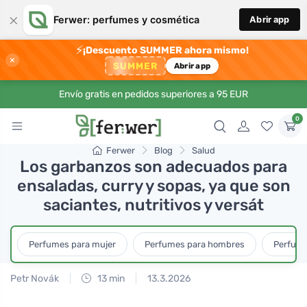
×
Ferwer: perfumes y cosmética
Abrir app
⚡
¡Descuento SUMMER ahora mismo!
×
SUMMER
Abrir app
Envío gratis en pedidos superiores a 95 EUR
0
Ferwer
Blog
Salud
Los garbanzos son adecuados para
ensaladas, curry y sopas, ya que son
saciantes, nutritivos y versát
Perfumes para mujer
Perfumes para hombres
Perfume
Petr Novák
13 min
13.3.2026