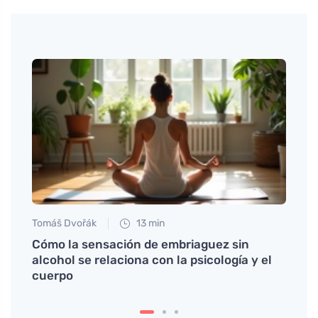
Tomáš Dvořák
13 min
Petr N
na
Cómo la sensación de embriaguez sin
La vi
alcohol se relaciona con la psicología y el
visió
cuerpo