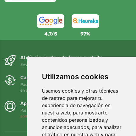
4,7/5
97%
Al día siguiente y de forma gratuita
Envío gratuito para pedidos superiores a 95 EUR
Utilizamos cookies
Cambios y devoluciones gratuitos
Puede devolver o cambiar su pedido en cualquier momento
Usamos cookies y otras técnicas
en un plazo de 90 días
de rastreo para mejorar tu
Apoyamos a Trees.org
experiencia de navegación en
Por cada pedido plantamos un árbol. Leer más
Quiénes
nuestra web, para mostrarte
somos
.
contenidos personalizados y
anuncios adecuados, para analizar
el tráfico en nuestra web y para