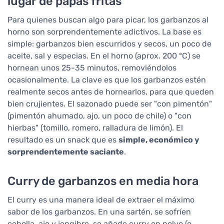
lugar de papas fritas
Para quienes buscan algo para picar, los garbanzos al
horno son sorprendentemente adictivos. La base es
simple: garbanzos bien escurridos y secos, un poco de
aceite, sal y especias. En el horno (aprox. 200 °C) se
hornean unos 25-35 minutos, removiéndolos
ocasionalmente. La clave es que los garbanzos estén
realmente secos antes de hornearlos, para que queden
bien crujientes. El sazonado puede ser "con pimentón"
(pimentón ahumado, ajo, un poco de chile) o "con
hierbas" (tomillo, romero, ralladura de limón). El
resultado es un snack que es
simple, económico y
sorprendentemente saciante
.
Curry de garbanzos en media hora
El curry es una manera ideal de extraer el máximo
sabor de los garbanzos. En una sartén, se sofríen
cebolla, ajo y jengibre, se añade curry en polvo (o