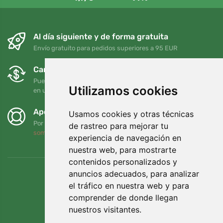
Al día siguiente y de forma gratuita
Envío gratuito para pedidos superiores a 95 EUR
Cambios y devoluciones gratuitos
Puede devolver o cambiar su pedido en cualquier momento
Utilizamos cookies
en un plazo de 90 días
Apoyamos a Trees.org
Usamos cookies y otras técnicas
Por cada pedido plantamos un árbol. Leer más
Quiénes
de rastreo para mejorar tu
somos
.
experiencia de navegación en
nuestra web, para mostrarte
contenidos personalizados y
anuncios adecuados, para analizar
el tráfico en nuestra web y para
comprender de donde llegan
nuestros visitantes.