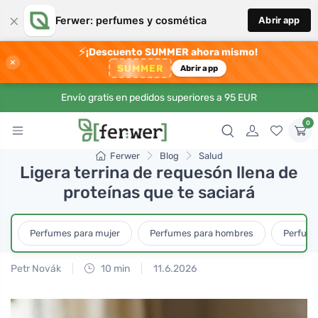
×
Ferwer: perfumes y cosmética
Abrir app
⚡
¡Descuento SUMMER ahora mismo!
×
SUMMER
Abrir app
Envío gratis en pedidos superiores a 95 EUR
0
Ferwer
Blog
Salud
Ligera terrina de requesón llena de
proteínas que te saciará
Perfumes para mujer
Perfumes para hombres
Perfume
Petr Novák
10 min
11.6.2026