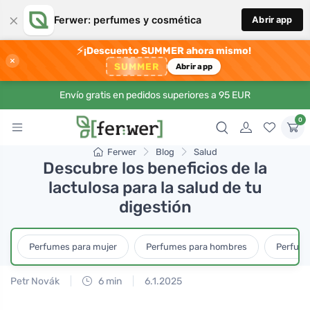
×
Ferwer: perfumes y cosmética
Abrir app
⚡
¡Descuento SUMMER ahora mismo!
×
SUMMER
Abrir app
Envío gratis en pedidos superiores a 95 EUR
0
Ferwer
Blog
Salud
Descubre los beneficios de la
lactulosa para la salud de tu
digestión
Perfumes para mujer
Perfumes para hombres
Perfume
Petr Novák
6 min
6.1.2025