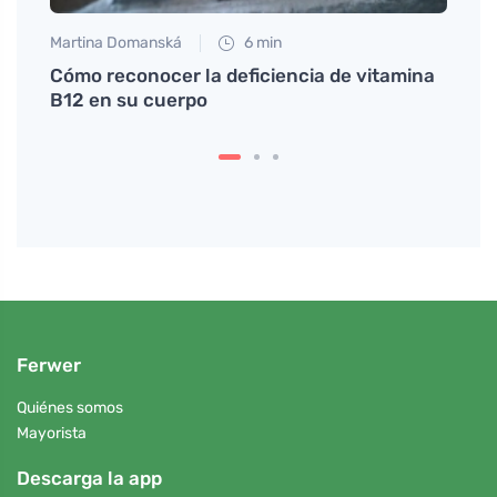
Martina Domanská
6 min
Martin
Cómo reconocer la deficiencia de vitamina
Recet
B12 en su cuerpo
trans
Ferwer
Quiénes somos
Mayorista
Descarga la app