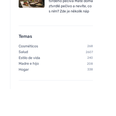
tvrdého pečiva Máte doma
ztvrdlé pečivo a nevíte, co
s ním? Zde je několik náp
Neobotanics Imunacut Forte
Vegetology Vegetol
(60 cápsulas) - para reforzar
Active Energy - Con
Temas
el sistema inmunitario
fatiga y el agotamie
cápsulas
Cosméticos
268
Salud
2607
Estilo de vida
240
Madre e hijo
208
Hogar
338