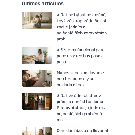
Últimos artículos
# Jak se hýbat bezpečně,
když vás trápí záda Bolest
zad je jedním z
nejčastějších zdravotních
probl
# Sistema funcional para
papeles y recibos paso a
paso
Manos secas por lavarse
con frecuencia y su
cuidado eficaz
# Jak zvládnout stres z
práce a nenést ho domů
Pracovní stres je jedním z
nejčastějších problémů
mo
Comidas frías para llevar al