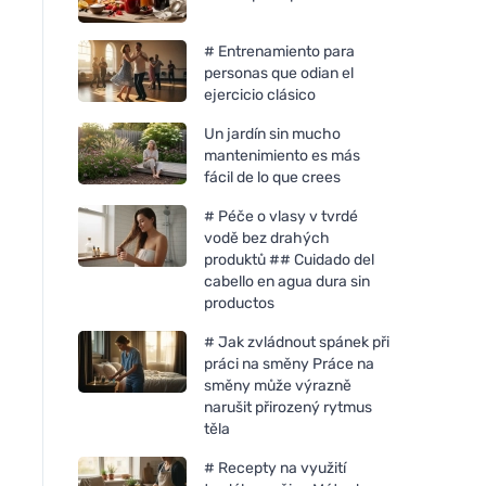
# Entrenamiento para
personas que odian el
ejercicio clásico
Un jardín sin mucho
mantenimiento es más
fácil de lo que crees
# Péče o vlasy v tvrdé
vodě bez drahých
produktů ## Cuidado del
cabello en agua dura sin
productos
# Jak zvládnout spánek při
práci na směny Práce na
směny může výrazně
narušit přirozený rytmus
těla
# Recepty na využití