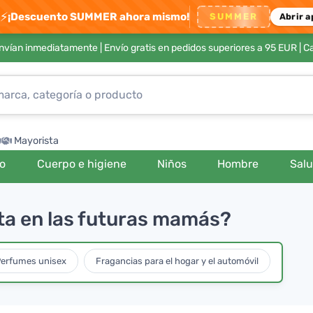
⚡
¡Descuento SUMMER ahora mismo!
SUMMER
Abrir a
envían inmediatamente |
Envío gratis en pedidos superiores a 95 EUR
| C
Mayorista
ro
Cuerpo e higiene
Niños
Hombre
Sal
nta en las futuras mamás?
erfumes unisex
Fragancias para el hogar y el automóvil