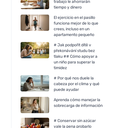
trabajo le ahorrarán
tiempo y dinero
El ejercicio en el pasillo
funciona mejor de lo que
crees, incluso en un
apartamento pequeño
# Jak podpořit dítě v
překonávání studu bez
tlaku ## Cómo apoyar a
un niño para superar la
timidez
# Por qué nos duele la
cabeza por el clima y qué
puede ayudar
Aprenda cómo manejar la
sobrecarga de información
# Conservar sin azúcar
vale la pena probarlo