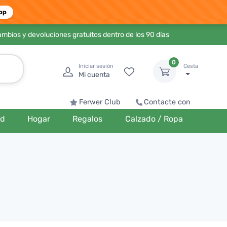
pp
ambios y devoluciones gratuitos dentro de los 90 días
0
Iniciar sesión
Cesta
Mi cuenta
Ferwer Club
Contacte con
ud
Hogar
Regalos
Calzado / Ropa