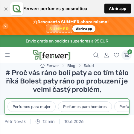
×
Ferwer: perfumes y cosmética
Abrir app
⚡
¡Descuento SUMMER ahora mismo!
×
SUMMER
Abrir app
Envío gratis en pedidos superiores a 95 EUR
0
Ferwer
Blog
Salud
# Proč vás ráno bolí paty a co tím tělo
říká Bolest paty ráno po probuzení je
velmi častý problém,
Perfumes para mujer
Perfumes para hombres
Perfume
Petr Novák
12 min
10.6.2026