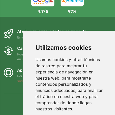
4,7/5
97%
Al día siguiente y de forma gratuita
Envío gratuito para pedidos superiores a 95 EUR
Utilizamos cookies
Cambios y devoluciones gratuitos
Puede devolver o cambiar su pedido en cualquier momento
Usamos cookies y otras técnicas
en un plazo de 90 días
de rastreo para mejorar tu
Apoyamos a Trees.org
experiencia de navegación en
Por cada pedido plantamos un árbol. Leer más
Quiénes
nuestra web, para mostrarte
somos
.
contenidos personalizados y
anuncios adecuados, para analizar
el tráfico en nuestra web y para
comprender de donde llegan
nuestros visitantes.