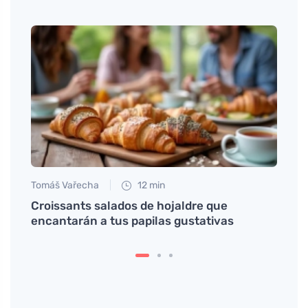
Tomáš Vařecha
12 min
Eva No
Croissants salados de hojaldre que
Descu
encantarán a tus papilas gustativas
sorpr