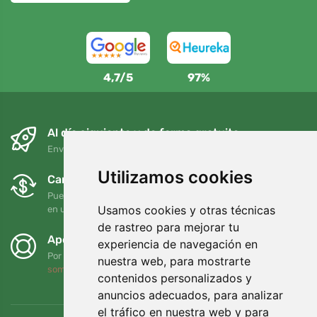
4,7/5
97%
Al día siguiente y de forma gratuita
Envío gratuito para pedidos superiores a 95 EUR
Utilizamos cookies
Cambios y devoluciones gratuitos
Puede devolver o cambiar su pedido en cualquier momento
Usamos cookies y otras técnicas
en un plazo de 90 días
de rastreo para mejorar tu
Apoyamos a Trees.org
experiencia de navegación en
Por cada pedido plantamos un árbol. Leer más
Quiénes
nuestra web, para mostrarte
somos
.
contenidos personalizados y
anuncios adecuados, para analizar
el tráfico en nuestra web y para