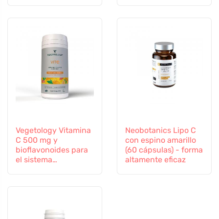
selenio y zinc
Vegetology Vitamina
Neobotanics Lipo C
C 500 mg y
con espino amarillo
bioflavonoides para
(60 cápsulas) - forma
el sistema
altamente eficaz
inmunitario, 60
cápsulas