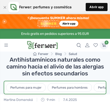
×
Ferwer: perfumes y cosmética
Abrir app
⚡
¡Descuento SUMMER ahora mismo!
×
SUMMER
Abrir app
Envío gratis en pedidos superiores a 95 EUR
0
Ferwer
Blog
Salud
Antihistamínicos naturales como
camino hacia el alivio de las alergias
sin efectos secundarios
Perfumes para mujer
Perfumes para hombres
Perfume
Martina Domanská
9 min
7.4.2025