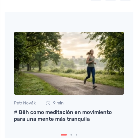
Petr Novák
9 min
Jan S
a para
# Běh como meditación en movimiento
Desha
para una mente más tranquila
bicar