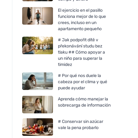
El ejercicio en el pasillo
funciona mejor de lo que
crees, incluso en un
apartamento pequeño
# Jak podpořit dítě v
překonávání studu bez
tlaku ## Cómo apoyar a
un niño para superar la
timidez
# Por qué nos duele la
cabeza por el clima y qué
puede ayudar
Aprenda cómo manejar la
sobrecarga de información
# Conservar sin azúcar
vale la pena probarlo