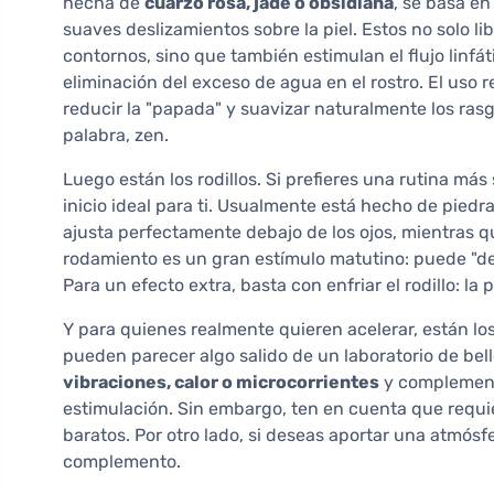
hecha de
cuarzo rosa, jade o obsidiana
, se basa en
suaves deslizamientos sobre la piel. Estos no solo l
contornos, sino que también estimulan el flujo linfáti
eliminación del exceso de agua en el rostro. El uso 
reducir la "papada" y suavizar naturalmente los ras
palabra, zen.
Luego están los rodillos. Si prefieres una rutina más 
inicio ideal para ti. Usualmente está hecho de pied
ajusta perfectamente debajo de los ojos, mientras qu
rodamiento es un gran estímulo matutino: puede "desp
Para un efecto extra, basta con enfriar el rodillo: la
Y para quienes realmente quieren acelerar, están lo
pueden parecer algo salido de un laboratorio de bell
vibraciones, calor o microcorrientes
y complement
estimulación. Sin embargo, ten en cuenta que requ
baratos. Por otro lado, si deseas aportar una atmós
complemento.