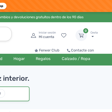
pp
ambios y devoluciones gratuitos dentro de los 90 días
0
Iniciar sesión
Cesta
Mi cuenta
Ferwer Club
Contacte con
ud
Hogar
Regalos
Calzado / Ropa
 interior.
l