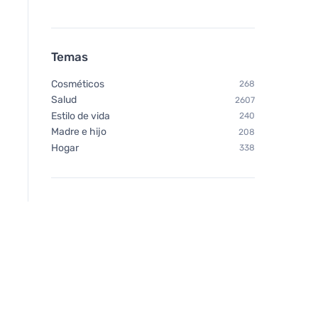
Temas
Kvitok Aceite de argán BIO
Cosméticos
268
(50 ml) - prensado en frío
Salud
2607
Estilo de vida
240
Madre e hijo
208
Hogar
338