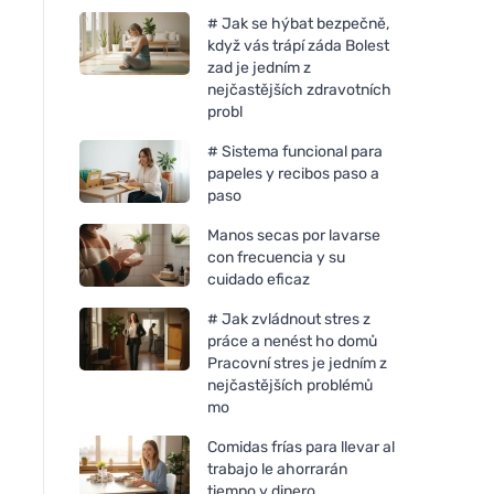
# Jak se hýbat bezpečně,
když vás trápí záda Bolest
zad je jedním z
nejčastějších zdravotních
probl
# Sistema funcional para
papeles y recibos paso a
paso
Manos secas por lavarse
con frecuencia y su
cuidado eficaz
# Jak zvládnout stres z
práce a nenést ho domů
Pracovní stres je jedním z
nejčastějších problémů
mo
Comidas frías para llevar al
trabajo le ahorrarán
tiempo y dinero