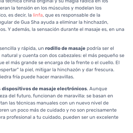
 la técnica china original y su magia radica en los
iberan la tensión en los músculos y modelan los
co, es decir, la
linfa
, que es responsable de la
regular de Gua Sha ayuda a eliminar la hinchazón,
gos. Y además, la sensación durante el masaje es, en una
sencilla y rápida, un
rodillo de masaje
podría ser el
ra natural y cuenta con dos cabezales: el más pequeño se
e el más grande se encarga de la frente o el cuello. El
ertar" la piel, mitigar la hinchazón y dar frescura.
 piedra fría puede hacer maravillas.
s
dispositivos de masaje electrónicos
. Aunque
eza del futuro, funcionan de maravilla: se basan en
an las técnicas manuales con un nuevo nivel de
ieren un poco más de cuidado y no son precisamente
fera profesional a tu cuidado, pueden ser un excelente