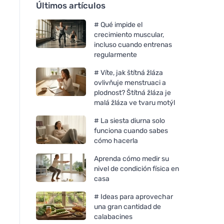
Últimos artículos
# Qué impide el
crecimiento muscular,
incluso cuando entrenas
regularmente
# Víte, jak štítná žláza
ovlivňuje menstruaci a
plodnost? Štítná žláza je
malá žláza ve tvaru motýl
# La siesta diurna solo
funciona cuando sabes
cómo hacerla
Aprenda cómo medir su
nivel de condición física en
casa
# Ideas para aprovechar
una gran cantidad de
calabacines