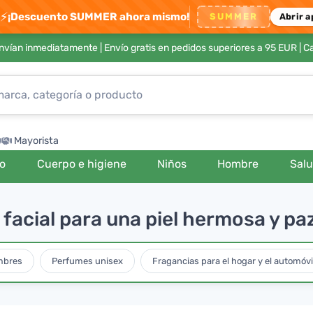
⚡
¡Descuento SUMMER ahora mismo!
SUMMER
Abrir a
envían inmediatamente |
Envío gratis en pedidos superiores a 95 EUR
| C
Mayorista
ro
Cuerpo e higiene
Niños
Hombre
Sal
facial para una piel hermosa y paz
mbres
Perfumes unisex
Fragancias para el hogar y el automóvi