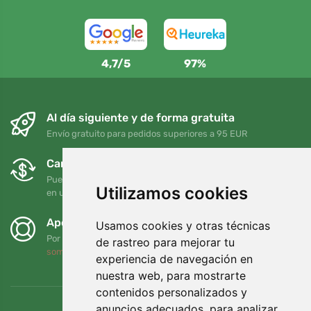
4,7/5
97%
Al día siguiente y de forma gratuita
Envío gratuito para pedidos superiores a 95 EUR
Cambios y devoluciones gratuitos
Puede devolver o cambiar su pedido en cualquier momento
Utilizamos cookies
en un plazo de 90 días
Apoyamos a Trees.org
Usamos cookies y otras técnicas
Por cada pedido plantamos un árbol. Leer más
Quiénes
de rastreo para mejorar tu
somos
.
experiencia de navegación en
nuestra web, para mostrarte
contenidos personalizados y
anuncios adecuados, para analizar