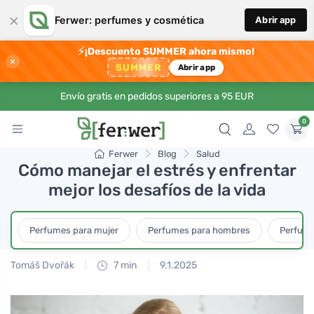
×
Ferwer: perfumes y cosmética
Abrir app
⚡
¡Descuento SUMMER ahora mismo!
×
SUMMER
Abrir app
Envío gratis en pedidos superiores a 95 EUR
0
Ferwer
Blog
Salud
Cómo manejar el estrés y enfrentar
mejor los desafíos de la vida
Perfumes para mujer
Perfumes para hombres
Perfume
Tomáš Dvořák
7 min
9.1.2025