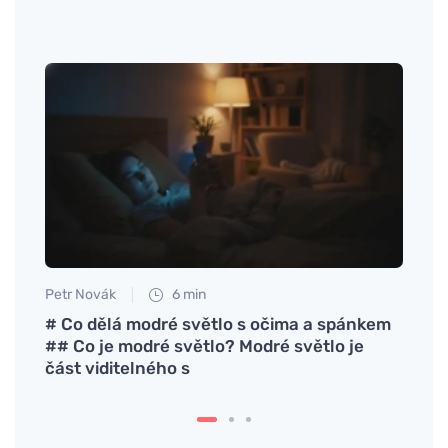
Petr Novák
6 min
Tomáš
asa y
# Co dělá modré světlo s očima a spánkem
Por q
## Co je modré světlo? Modré světlo je
parte
část viditelného s