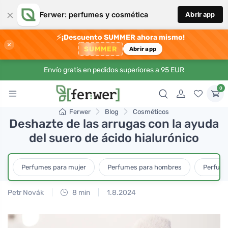
×
Ferwer: perfumes y cosmética
Abrir app
⚡
¡Descuento SUMMER ahora mismo!
×
SUMMER
Abrir app
Envío gratis en pedidos superiores a 95 EUR
0
Ferwer
Blog
Cosméticos
Deshazte de las arrugas con la ayuda
del suero de ácido hialurónico
Perfumes para mujer
Perfumes para hombres
Perfume
Petr Novák
8 min
1.8.2024