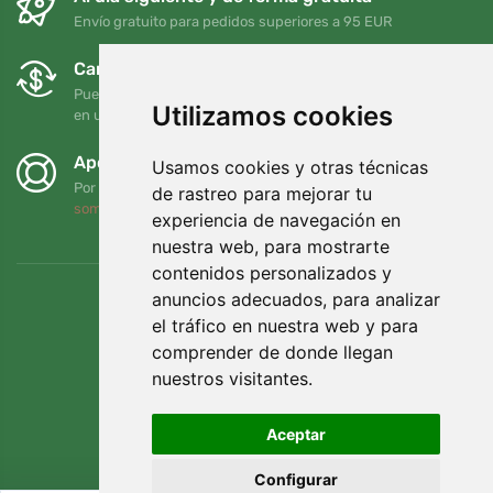
Envío gratuito para pedidos superiores a 95 EUR
Cambios y devoluciones gratuitos
Puede devolver o cambiar su pedido en cualquier momento
Utilizamos cookies
en un plazo de 90 días
Apoyamos a Trees.org
Usamos cookies y otras técnicas
Por cada pedido plantamos un árbol. Leer más
Quiénes
de rastreo para mejorar tu
somos
.
experiencia de navegación en
nuestra web, para mostrarte
contenidos personalizados y
anuncios adecuados, para analizar
el tráfico en nuestra web y para
comprender de donde llegan
nuestros visitantes.
Aceptar
Configurar