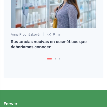
Anna Procházková
9 min
Petr N
color
Sustancias nocivas en cosméticos que
Una p
deberíamos conocer
efect
Ferwer