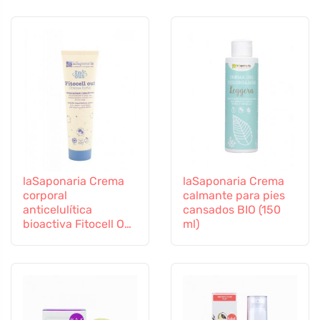
laSaponaria Crema
laSaponaria Crema
corporal
calmante para pies
anticelulítica
cansados BIO (150
bioactiva Fitocell Out
ml)
BIO (150 ml)