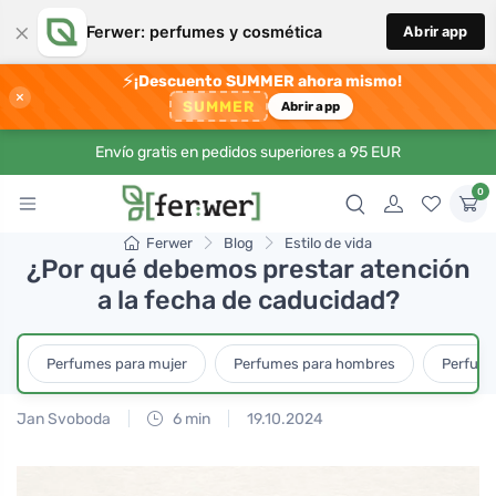
×
Ferwer: perfumes y cosmética
Abrir app
⚡
¡Descuento SUMMER ahora mismo!
×
SUMMER
Abrir app
Envío gratis en pedidos superiores a 95 EUR
0
Ferwer
Blog
Estilo de vida
¿Por qué debemos prestar atención
a la fecha de caducidad?
Perfumes para mujer
Perfumes para hombres
Perfume
Jan Svoboda
6 min
19.10.2024