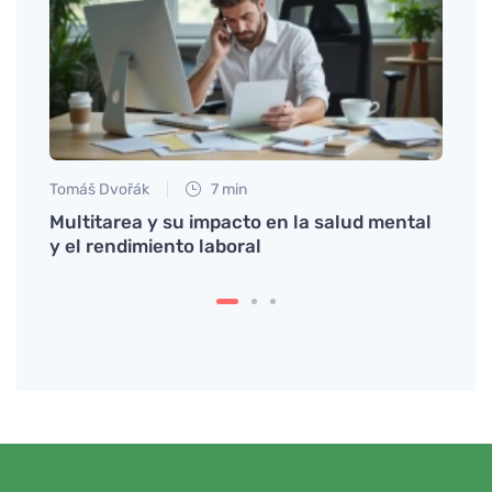
Tomáš Dvořák
7 min
Anna 
ón,
Multitarea y su impacto en la salud mental
Descu
de
y el rendimiento laboral
en la