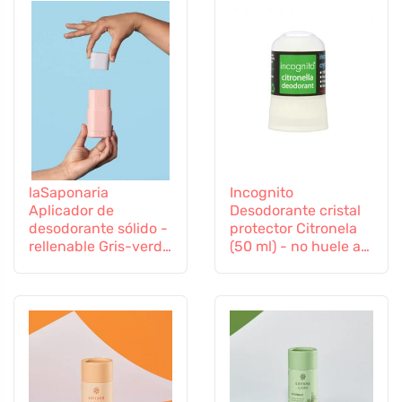
laSaponaria
Incognito
Aplicador de
Desodorante cristal
desodorante sólido -
protector Citronela
rellenable Gris-verde
(50 ml) - no huele a
- en elegantes
insectos molestos
colores