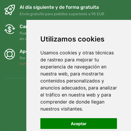
Al día siguiente y de forma gratuita
Envío gratuito para pedidos superiores a 95 EUR
Cambios y devoluciones gratuitos
Puede devolver o cambiar su pedido en cualquier momento
Utilizamos cookies
en un plazo de 90 días
Apoyamos a Trees.org
Usamos cookies y otras técnicas
Por cada pedido plantamos un árbol. Leer más
Quiénes
de rastreo para mejorar tu
somos
.
experiencia de navegación en
nuestra web, para mostrarte
contenidos personalizados y
anuncios adecuados, para analizar
el tráfico en nuestra web y para
comprender de donde llegan
nuestros visitantes.
Aceptar