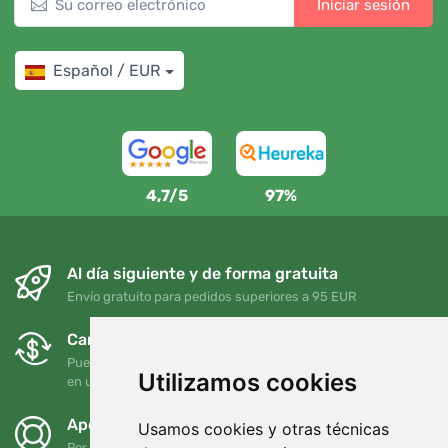
Iniciar sesión
Español / EUR
4,7/5
97%
Al día siguiente y de forma gratuita
Envío gratuito para pedidos superiores a 95 EUR
Cambios y devoluciones gratuitos
Puede devolver o cambiar su pedido en cualquier momento
Utilizamos cookies
en un plazo de 90 días
Apoyamos a Trees.org
Usamos cookies y otras técnicas
Por cada pedido plantamos un árbol. Leer más
Quiénes