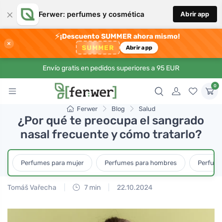
×
Ferwer: perfumes y cosmética
Abrir app
⚡
¡Descuento SUMMER ahora mismo!
×
SUMMER
Abrir app
Envío gratis en pedidos superiores a 95 EUR
0
Ferwer
Blog
Salud
¿Por qué te preocupa el sangrado
nasal frecuente y cómo tratarlo?
Perfumes para mujer
Perfumes para hombres
Perfume
Tomáš Vařecha
7 min
22.10.2024