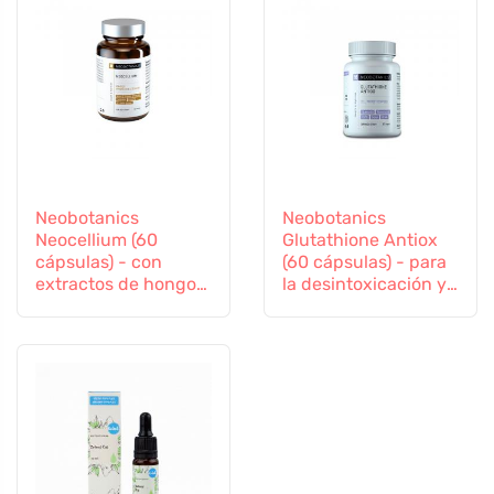
Neobotanics
Neobotanics
Neocellium (60
Glutathione Antiox
cápsulas) - con
(60 cápsulas) - para
extractos de hongos
la desintoxicación y
vitales y ginseng
el apoyo a la
inmunidad