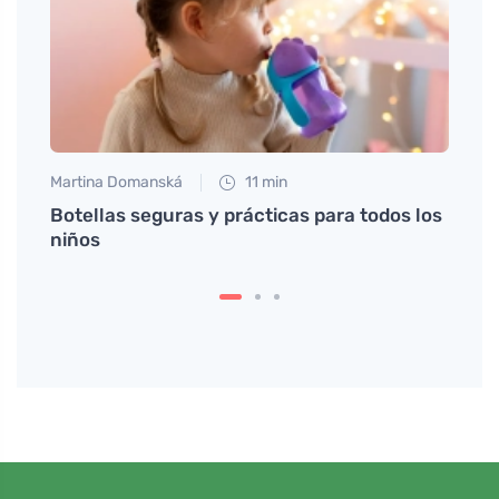
Martina Domanská
11 min
Tomáš
Botellas seguras y prácticas para todos los
La co
niños
puede
sorp