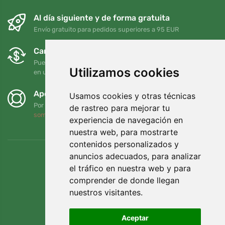
Al día siguiente y de forma gratuita
Envío gratuito para pedidos superiores a 95 EUR
Cambios y devoluciones gratuitos
Puede devolver o cambiar su pedido en cualquier momento
Utilizamos cookies
en un plazo de 90 días
Apoyamos a Trees.org
Usamos cookies y otras técnicas
Por cada pedido plantamos un árbol. Leer más
Quiénes
de rastreo para mejorar tu
somos
.
experiencia de navegación en
nuestra web, para mostrarte
contenidos personalizados y
anuncios adecuados, para analizar
el tráfico en nuestra web y para
comprender de donde llegan
nuestros visitantes.
Aceptar