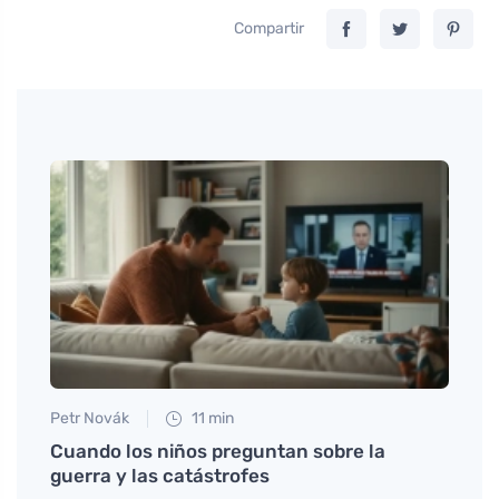
Compartir
Petr Novák
11 min
Martin
 el
Cuando los niños preguntan sobre la
Botel
guerra y las catástrofes
niños