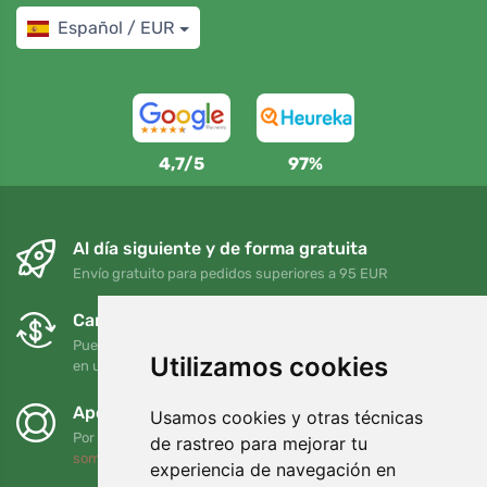
Español / EUR
4,7/5
97%
Al día siguiente y de forma gratuita
Envío gratuito para pedidos superiores a 95 EUR
Cambios y devoluciones gratuitos
Puede devolver o cambiar su pedido en cualquier momento
Utilizamos cookies
en un plazo de 90 días
Apoyamos a Trees.org
Usamos cookies y otras técnicas
Por cada pedido plantamos un árbol. Leer más
Quiénes
de rastreo para mejorar tu
somos
.
experiencia de navegación en