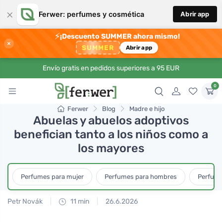
×
Ferwer: perfumes y cosmética
Abrir app
⚡
¡Descuento SUMMER ahora mismo!
×
SUMMER
Abrir app
Envío gratis en pedidos superiores a 95 EUR
0
Ferwer
Blog
Madre e hijo
Abuelas y abuelos adoptivos
benefician tanto a los niños como a
los mayores
Perfumes para mujer
Perfumes para hombres
Perfume
Petr Novák
11 min
26.6.2026