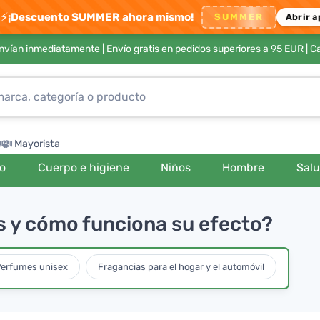
⚡
¡Descuento SUMMER ahora mismo!
SUMMER
Abrir a
envían inmediatamente |
Envío gratis en pedidos superiores a 95 EUR
| C
Mayorista
ro
Cuerpo e higiene
Niños
Hombre
Sal
as y cómo funciona su efecto?
erfumes unisex
Fragancias para el hogar y el automóvil