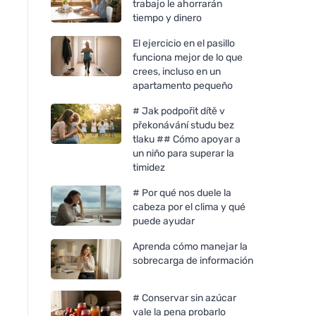
trabajo le ahorrarán
tiempo y dinero
El ejercicio en el pasillo
funciona mejor de lo que
crees, incluso en un
apartamento pequeño
# Jak podpořit dítě v
překonávání studu bez
tlaku ## Cómo apoyar a
un niño para superar la
timidez
# Por qué nos duele la
cabeza por el clima y qué
puede ayudar
Aprenda cómo manejar la
sobrecarga de información
# Conservar sin azúcar
vale la pena probarlo