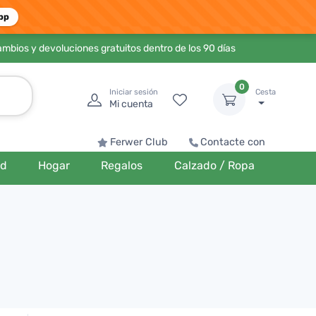
pp
ambios y devoluciones gratuitos dentro de los 90 días
0
Iniciar sesión
Cesta
Mi cuenta
Ferwer Club
Contacte con
ud
Hogar
Regalos
Calzado / Ropa