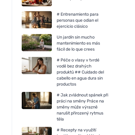
# Entrenamiento para
personas que odian el
ejercicio clásico
Un jardín sin mucho
mantenimiento es más
fácil de lo que crees
# Péče o vlasy v tvrdé
vodě bez drahých
produktů ## Cuidado del
cabello en agua dura sin
productos
# Jak zvládnout spánek při
práci na směny Práce na
směny může výrazně
narušit přirozený rytmus
těla
# Recepty na využití