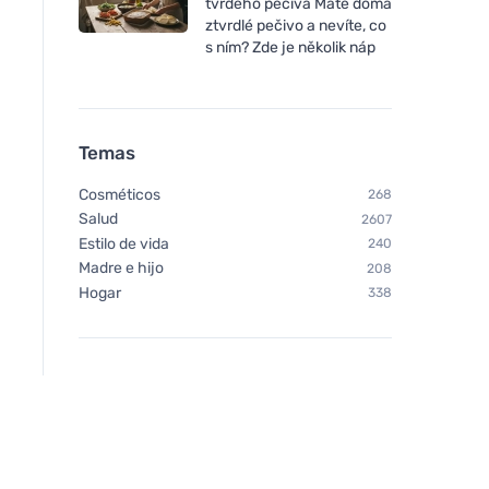
tvrdého pečiva Máte doma
ztvrdlé pečivo a nevíte, co
s ním? Zde je několik náp
Temas
Cosméticos
268
Salud
2607
Estilo de vida
240
Madre e hijo
208
Hogar
338