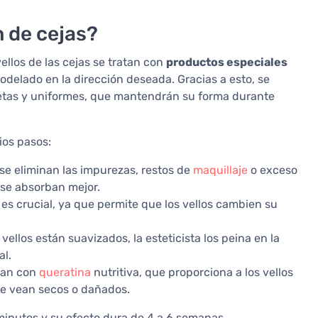
 de cejas?
ellos de las cejas se tratan con
productos especiales
odelado en la dirección deseada. Gracias a esto, se
etas y uniformes, que mantendrán su forma durante
ios pasos:
se eliminan las impurezas, restos de
maquillaje
o exceso
 se absorban mejor.
es crucial, ya que permite que los vellos cambien su
vellos están suavizados, la esteticista los peina en la
al.
atan con
queratina
nutritiva, que proporciona a los vellos
se vean secos o dañados.
inutos y su efecto dura de 4 a 6 semanas,