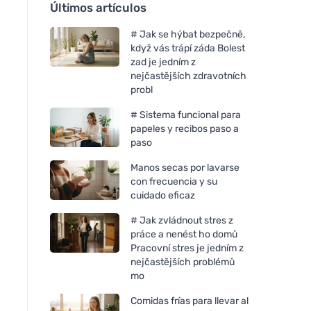
Últimos artículos
# Jak se hýbat bezpečně,
když vás trápí záda Bolest
zad je jedním z
nejčastějších zdravotních
probl
# Sistema funcional para
papeles y recibos paso a
paso
Manos secas por lavarse
con frecuencia y su
cuidado eficaz
# Jak zvládnout stres z
práce a nenést ho domů
Pracovní stres je jedním z
nejčastějších problémů
mo
Comidas frías para llevar al