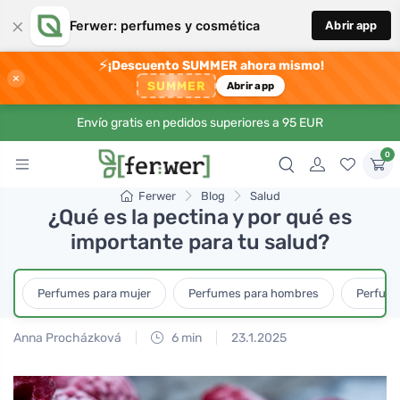
×
Ferwer: perfumes y cosmética
Abrir app
⚡
¡Descuento SUMMER ahora mismo!
×
SUMMER
Abrir app
Envío gratis en pedidos superiores a 95 EUR
0
Ferwer
Blog
Salud
¿Qué es la pectina y por qué es
importante para tu salud?
Perfumes para mujer
Perfumes para hombres
Perfume
Anna Procházková
6 min
23.1.2025