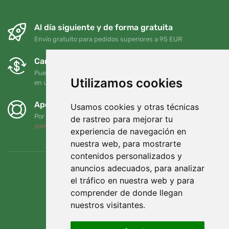
Al día siguiente y de forma gratuita
Envío gratuito para pedidos superiores a 95 EUR
Cambios y devoluciones gratuitos
Puede devolver o cambiar su pedido en cualquier momento
Utilizamos cookies
en un plazo de 90 días
Apoyamos a Trees.org
Usamos cookies y otras técnicas
Por cada pedido plantamos un árbol. Leer más
Quiénes
de rastreo para mejorar tu
somos
.
experiencia de navegación en
nuestra web, para mostrarte
contenidos personalizados y
anuncios adecuados, para analizar
el tráfico en nuestra web y para
comprender de donde llegan
nuestros visitantes.