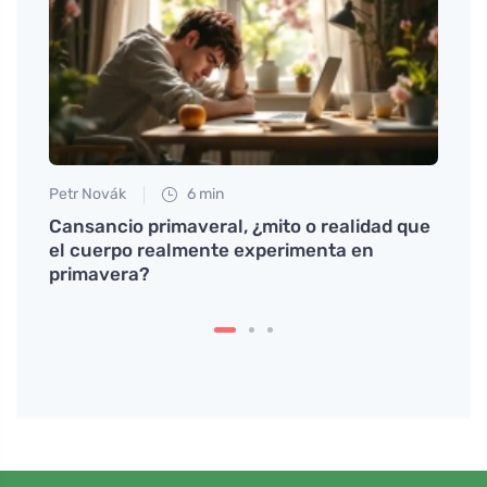
Petr Novák
6 min
Petr N
ina y
Cansancio primaveral, ¿mito o realidad que
# Por
el cuerpo realmente experimenta en
perte
primavera?