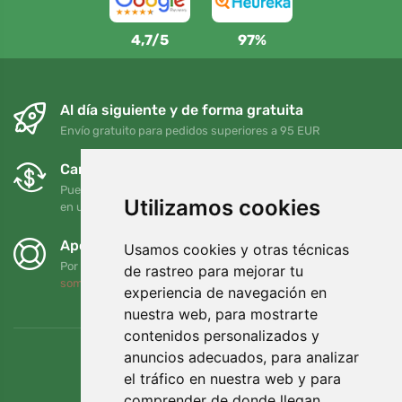
4,7/5
97%
Al día siguiente y de forma gratuita
Envío gratuito para pedidos superiores a 95 EUR
Cambios y devoluciones gratuitos
Puede devolver o cambiar su pedido en cualquier momento
Utilizamos cookies
en un plazo de 90 días
Apoyamos a Trees.org
Usamos cookies y otras técnicas
Por cada pedido plantamos un árbol. Leer más
Quiénes
de rastreo para mejorar tu
somos
.
experiencia de navegación en
nuestra web, para mostrarte
contenidos personalizados y
anuncios adecuados, para analizar
el tráfico en nuestra web y para
comprender de donde llegan