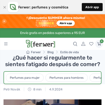
×
Ferwer: perfumes y cosmética
Abrir app
⚡
¡Descuento SUMMER ahora mismo!
×
SUMMER
Abrir app
Envío gratis en pedidos superiores a 95 EUR
0
Ferwer
Blog
Estilo de vida
¿Qué hacer si regularmente te
sientes fatigado después de comer?
Perfumes para mujer
Perfumes para hombres
Perfume
Petr Novák
8 min
4.9.2024