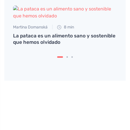
Martina Domanská
8 min
La pataca es un alimento sano y sostenible
que hemos olvidado
Petr N
ebes
# Kde
je po
označ