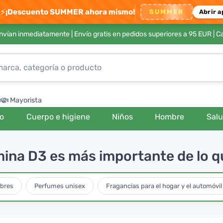
⚡
¡Descuento SUMMER ahora mismo!
SUMMER
Abrir a
envían inmediatamente |
Envío gratis en pedidos superiores a 95 EUR
| C
Mayorista
ro
Cuerpo e higiene
Niños
Hombre
Sal
amina D3 es más importante de lo q
bres
Perfumes unisex
Fragancias para el hogar y el automóvil