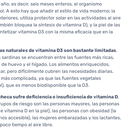
año, es decir, seis meses enteros, el organismo
l. A esto hay que añadir el estilo de vida moderno: la
eriores, utiliza protector solar en las actividades al aire
mbién bloquea la síntesis de vitamina D), y la piel de las
tetizar vitamina D3 con la misma eficacia que en la
ias naturales de vitamina D3 son bastante limitadas
.
s sardinas se encuentran entre las fuentes más ricas,
 de huevo y el hígado. Los alimentos enriquecidos,
r, pero difícilmente cubren las necesidades diarias.
n más complicada, ya que las fuentes vegetales
l), que es menos biodisponible que la D3.
checa sufre deficiencia o insuficiencia de vitamina D
,
rupos de riesgo son las personas mayores, las personas
e vitamina D en la piel), las personas con obesidad (la
nos accesible), las mujeres embarazadas y los lactantes,
oco tiempo al aire libre.