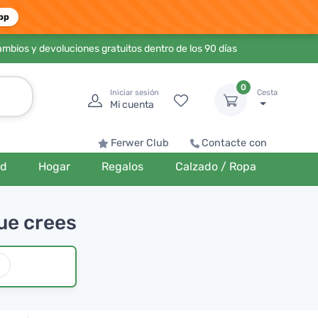
pp
ambios y devoluciones gratuitos dentro de los 90 días
0
Iniciar sesión
Cesta
Mi cuenta
Ferwer Club
Contacte con
ud
Hogar
Regalos
Calzado / Ropa
ue crees