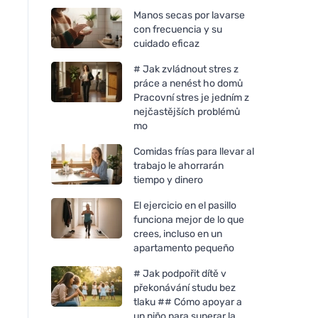
Manos secas por lavarse
con frecuencia y su
cuidado eficaz
# Jak zvládnout stres z
práce a nenést ho domů
Pracovní stres je jedním z
nejčastějších problémů
mo
Comidas frías para llevar al
trabajo le ahorrarán
tiempo y dinero
El ejercicio en el pasillo
funciona mejor de lo que
crees, incluso en un
apartamento pequeño
# Jak podpořit dítě v
překonávání studu bez
tlaku ## Cómo apoyar a
un niño para superar la