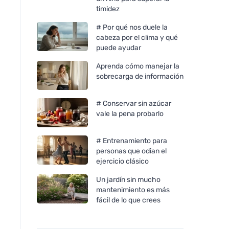
timidez
# Por qué nos duele la
cabeza por el clima y qué
puede ayudar
Aprenda cómo manejar la
sobrecarga de información
# Conservar sin azúcar
vale la pena probarlo
Vegetology Vegetology
Vegetology Vitashi
Active Energy - Contra la
vitamina D3 en com
# Entrenamiento para
fatiga y el agotamiento, 60
1000 iu 60 comprim
personas que odian el
cápsulas
ejercicio clásico
Un jardín sin mucho
mantenimiento es más
fácil de lo que crees