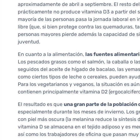
aproximadamente de abril a septiembre. El resto del 
prácticamente no produce vitamina D3 a partir del so
mayoría de las personas pasa la jornada laboral en int
libre (que, si bien protege contra las quemaduras, ta
personas mayores pierde además la capacidad de sin
juventud.
En cuanto a la alimentación,
las fuentes alimentar
Los pescados grasos como el salmón, la caballa o la
seguidos del aceite de hígado de bacalao, las yemas
como ciertos tipos de leche o cereales, pueden ayuda
Para los vegetarianos y veganos, la situación es aú
contienen principalmente vitamina D2 (ergocalcifero
El resultado es que
una gran parte de la población 
especialmente durante los meses de invierno. Los g
con piel más oscura (la melanina reduce la síntesis d
vitamina D se almacena en el tejido adiposo y es me
así como los trabajadores de oficina que pasan muy p