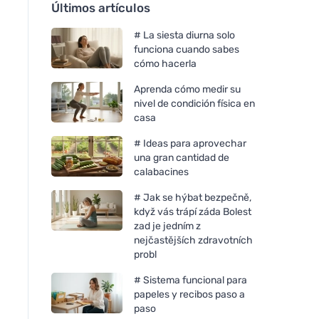
Últimos artículos
# La siesta diurna solo
funciona cuando sabes
cómo hacerla
Aprenda cómo medir su
nivel de condición física en
casa
# Ideas para aprovechar
una gran cantidad de
calabacines
# Jak se hýbat bezpečně,
když vás trápí záda Bolest
zad je jedním z
nejčastějších zdravotních
probl
# Sistema funcional para
papeles y recibos paso a
paso