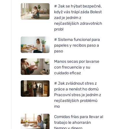
# Jak se hýbat bezpečně,
když vás trápí záda Bolest
zad je jedním z
nejčastějších zdravotních
probl
# Sistema funcional para
papeles y recibos paso a
paso
Manos secas por lavarse
con frecuencia y su
cuidado eficaz
# Jak zvládnout stres z
práce a nenést ho domů
Pracovní stres je jedním z
nejčastějších problémů
mo
Comidas frías para llevar al
trabajo le ahorrarán
tiempo y dinero