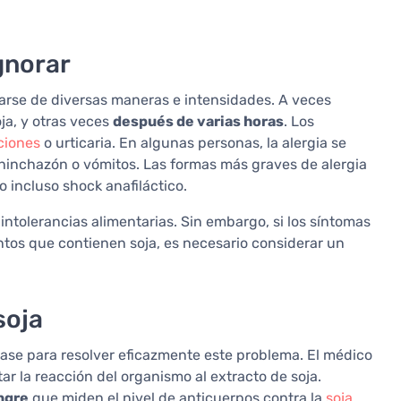
gnorar
tarse de diversas maneras e intensidades. A veces
a, y otras veces
después de varias horas
. Los
ciones
o urticaria. En algunas personas, la alergia se
 hinchazón o vómitos. Las formas más graves de alergia
o incluso shock anafiláctico.
intolerancias alimentarias. Sin embargo, si los síntomas
os que contienen soja, es necesario considerar un
soja
a base para resolver eficazmente este problema. El médico
ar la reacción del organismo al extracto de soja.
ngre
que miden el nivel de anticuerpos contra la
soja
.