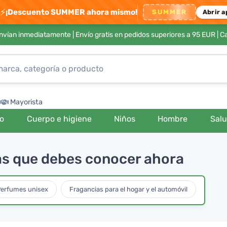
⚡
¡Descuento SUMMER ahora mismo!
SUMMER
Abrir a
envían inmediatamente |
Envío gratis en pedidos superiores a 95 EUR
| C
Mayorista
ro
Cuerpo e higiene
Niños
Hombre
Sal
mas que debes conocer ahora
erfumes unisex
Fragancias para el hogar y el automóvil