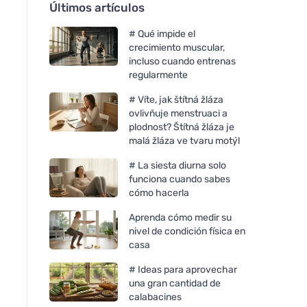
Últimos artículos
# Qué impide el
crecimiento muscular,
incluso cuando entrenas
regularmente
# Víte, jak štítná žláza
ovlivňuje menstruaci a
plodnost? Štítná žláza je
malá žláza ve tvaru motýl
# La siesta diurna solo
funciona cuando sabes
cómo hacerla
Aprenda cómo medir su
nivel de condición física en
casa
# Ideas para aprovechar
una gran cantidad de
calabacines