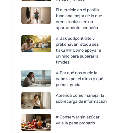
El ejercicio en el pasillo
funciona mejor de lo que
crees, incluso en un
apartamento pequeño
# Jak podpořit dítě v
překonávání studu bez
tlaku ## Cómo apoyar a
un niño para superar la
timidez
# Por qué nos duele la
cabeza por el clima y qué
puede ayudar
Aprenda cómo manejar la
sobrecarga de información
# Conservar sin azúcar
vale la pena probarlo