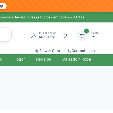
pp
ambios y devoluciones gratuitos dentro de los 90 días
0
Iniciar sesión
Cesta
Mi cuenta
Ferwer Club
Contacte con
ud
Hogar
Regalos
Calzado / Ropa