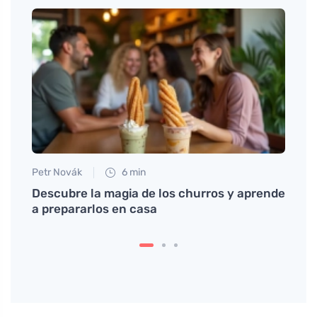
Petr Novák
6 min
Petr N
Descubre la magia de los churros y aprende
¿Por 
a prepararlos en casa
pecho