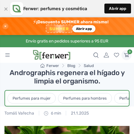
×
Ferwer: perfumes y cosmética
Abrir app
⚡
¡Descuento SUMMER ahora mismo!
×
SUMMER
Abrir app
Envío gratis en pedidos superiores a 95 EUR
0
Ferwer
Blog
Salud
Andrographis regenera el hígado y
limpia el organismo.
Perfumes para mujer
Perfumes para hombres
Perfume
Tomáš Vařecha
6 min
21.1.2025