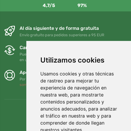
4,7/5
97%
Al día siguiente y de forma gratuita
Envío gratuito para pedidos superiores a 95 EUR
Cambios y devoluciones gratuitos
Puede devolver o cambiar su pedido en cualquier momento
Utilizamos cookies
en un plazo de 90 días
Apoyamos a Trees.org
Usamos cookies y otras técnicas
Por cada pedido plantamos un árbol. Leer más
Quiénes
de rastreo para mejorar tu
somos
.
experiencia de navegación en
nuestra web, para mostrarte
contenidos personalizados y
anuncios adecuados, para analizar
el tráfico en nuestra web y para
comprender de donde llegan
nuestros visitantes.