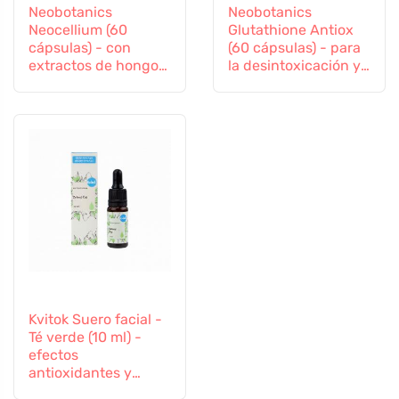
Neobotanics
Neobotanics
Neocellium (60
Glutathione Antiox
cápsulas) - con
(60 cápsulas) - para
extractos de hongos
la desintoxicación y
vitales y ginseng
el apoyo a la
inmunidad
Kvitok Suero facial -
Té verde (10 ml) -
efectos
antioxidantes y
antiinflamatorios