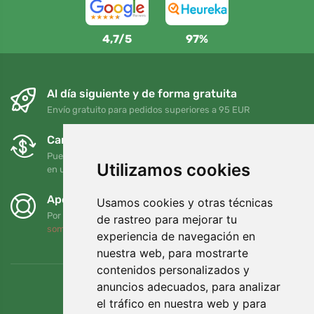
4,7/5
97%
Al día siguiente y de forma gratuita
Envío gratuito para pedidos superiores a 95 EUR
Cambios y devoluciones gratuitos
Puede devolver o cambiar su pedido en cualquier momento
Utilizamos cookies
en un plazo de 90 días
Apoyamos a Trees.org
Usamos cookies y otras técnicas
Por cada pedido plantamos un árbol. Leer más
Quiénes
de rastreo para mejorar tu
somos
.
experiencia de navegación en
nuestra web, para mostrarte
contenidos personalizados y
anuncios adecuados, para analizar
el tráfico en nuestra web y para