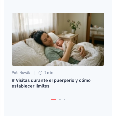
Petr Novák
7 min
Martin
ío,
# Visitas durante el puerperio y cómo
Los m
establecer límites
prees