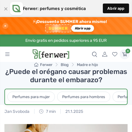
×
Ferwer: perfumes y cosmética
Abrir app
⚡
¡Descuento SUMMER ahora mismo!
×
SUMMER
Abrir app
Envío gratis en pedidos superiores a 95 EUR
0
Ferwer
Blog
Madre e hijo
¿Puede el orégano causar problemas
durante el embarazo?
Perfumes para mujer
Perfumes para hombres
Perfume
Jan Svoboda
7 min
21.1.2025