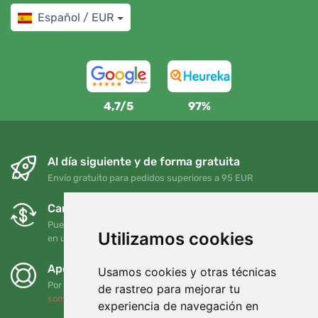
Español / EUR
4,7/5
97%
Al día siguiente y de forma gratuita
Envío gratuito para pedidos superiores a 95 EUR
Cambios y devoluciones gratuitos
Puede devolver o cambiar su pedido en cualquier momento
Utilizamos cookies
en un plazo de 90 días
Apoyamos a Trees.org
Usamos cookies y otras técnicas
Por cada pedido plantamos un árbol. Leer más
Quiénes
de rastreo para mejorar tu
somos
.
experiencia de navegación en