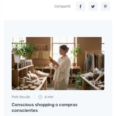
Compartir
Petr Novák
6 min
Jan S
 la
Conscious shopping o compras
Super
conscientes
etap