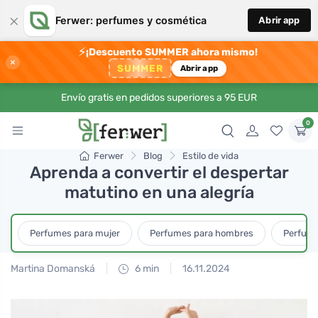
×
Ferwer: perfumes y cosmética
Abrir app
⚡
¡Descuento SUMMER ahora mismo!
×
SUMMER
Abrir app
Envío gratis en pedidos superiores a 95 EUR
0
Ferwer
Blog
Estilo de vida
Aprenda a convertir el despertar
matutino en una alegría
Perfumes para mujer
Perfumes para hombres
Perfume
Martina Domanská
6 min
16.11.2024