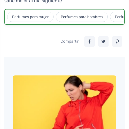
sabe mejor al día siguiente".
Perfumes para mujer
Perfumes para hombres
Perfume
Compartir