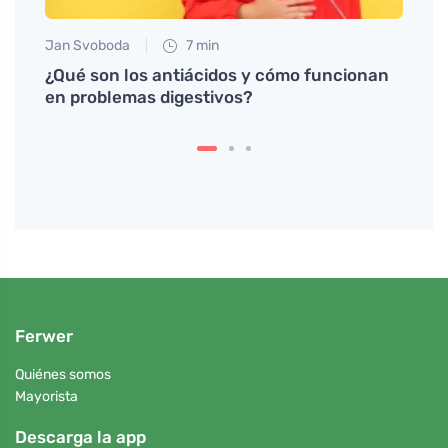
Jan Svoboda
7 min
Tomáš
de
¿Qué son los antiácidos y cómo funcionan
Prueb
en problemas digestivos?
que 
Ferwer
Quiénes somos
Mayorista
Descarga la app