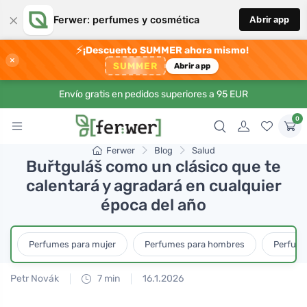
×
Ferwer: perfumes y cosmética
Abrir app
⚡
¡Descuento SUMMER ahora mismo!
×
SUMMER
Abrir app
Envío gratis en pedidos superiores a 95 EUR
0
Ferwer
Blog
Salud
Buřtguláš como un clásico que te
calentará y agradará en cualquier
época del año
Perfumes para mujer
Perfumes para hombres
Perfume
Petr Novák
7 min
16.1.2026