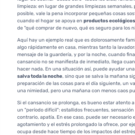
limpieza: en lugar de grandes limpiezas semanales, 
posible, vale la pena incorporar pequeñas cosas so
cuando el hogar se apoya en
productos ecológico
de "qué comprar de nuevo, qué es seguro para los niñ
Aquí hay un ejemplo real que es dolorosamente famili
algo rápidamente en casa, mientras tanto la lavadora
mensaje de la guardería, y por la noche, cuando fina
cansancio no se manifiesta de inmediato, llega cuan
hacer nada. En una situación así, puede ayudar una
salva toda la noche
, sino que se salva la mañana si
preparación de las cosas para el día siguiente, un v
una nimiedad, pero una mañana con menos caos pue
Si el cansancio se prolonga, es bueno estar atento 
un "período difícil": estallidos frecuentes, sensació
contrario, apatía. En ese caso, puede ser necesario e
agotamiento y el estrés prolongado la ofrece, por ej
ocupa desde hace tiempo de los impactos del estrés