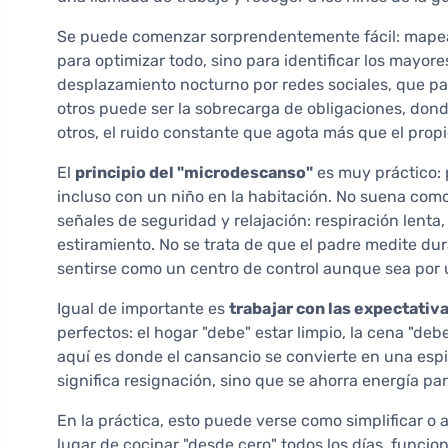
Se puede comenzar sorprendentemente fácil: mapear
para optimizar todo, sino para identificar los mayor
desplazamiento nocturno por redes sociales, que pa
otros puede ser la sobrecarga de obligaciones, dond
otros, el ruido constante que agota más que el propi
El
principio del "microdescanso"
es muy práctico: 
incluso con un niño en la habitación. No suena com
señales de seguridad y relajación: respiración lenta
estiramiento. No se trata de que el padre medite du
sentirse como un centro de control aunque sea por
Igual de importante es
trabajar con las expectativ
perfectos: el hogar "debe" estar limpio, la cena "deb
aquí es donde el cansancio se convierte en una espi
significa resignación, sino que se ahorra energía para
En la práctica, esto puede verse como simplificar o
lugar de cocinar "desde cero" todos los días, funci