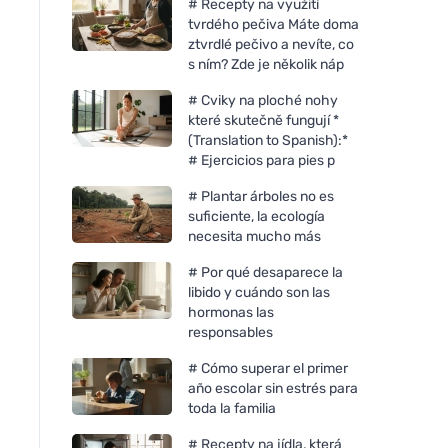
# Recepty na využití
tvrdého pečiva Máte doma
ztvrdlé pečivo a nevíte, co
s ním? Zde je několik náp
# Cviky na ploché nohy
které skutečně fungují *
(Translation to Spanish):*
# Ejercicios para pies p
# Plantar árboles no es
suficiente, la ecología
necesita mucho más
# Por qué desaparece la
libido y cuándo son las
hormonas las
responsables
# Cómo superar el primer
año escolar sin estrés para
toda la familia
# Recepty na jídla, která