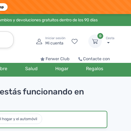
pp
ambios y devoluciones gratuitos dentro de los 90 días
0
Iniciar sesión
Cesta
Mi cuenta
Ferwer Club
Contacte con
bre
Salud
Hogar
Regalos
 estás funcionando en
l hogar y el automóvil