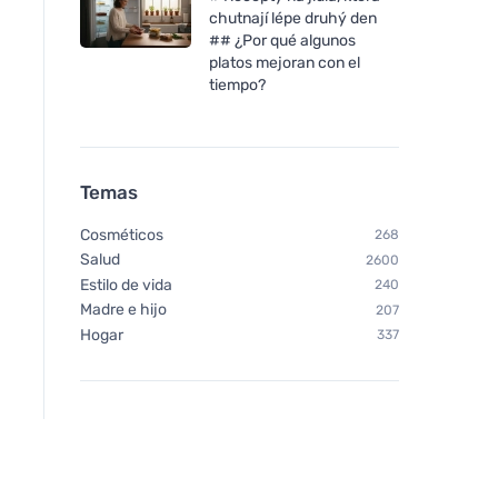
chutnají lépe druhý den
## ¿Por qué algunos
platos mejoran con el
tiempo?
Temas
Cosméticos
268
Salud
2600
Estilo de vida
240
Madre e hijo
207
Hogar
337