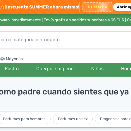
⚡
¡Descuento SUMMER ahora mismo!
SUMMER
Abrir a
envían inmediatamente |
Envío gratis en pedidos superiores a 95 EUR
| C
Mayorista
Rostro
Cuerpo e higiene
Niños
Hom
omo padre cuando sientes que ya
Perfumes para hombres
Perfumes unisex
Fragancias para e