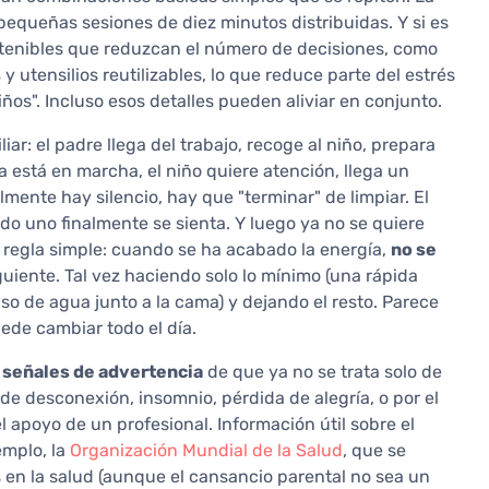
pequeñas sesiones de diez minutos distribuidas. Y si es
stenibles que reduzcan el número de decisiones, como
s
y utensilios reutilizables, lo que reduce parte del estrés
os". Incluso esos detalles pueden aliviar en conjunto.
ar: el padre llega del trabajo, recoge al niño, prepara
 está en marcha, el niño quiere atención, llega un
lmente hay silencio, hay que "terminar" de limpiar. El
do uno finalmente se sienta. Y luego ya no se quiere
 regla simple: cuando se ha acabado la energía,
no se
guiente. Tal vez haciendo solo lo mínimo (una rápida
aso de agua junto a la cama) y dejando el resto. Parece
de cambiar todo el día.
a
señales de advertencia
de que ya no se trata solo de
n de desconexión, insomnio, pérdida de alegría, o por el
l apoyo de un profesional. Información útil sobre el
emplo, la
Organización Mundial de la Salud
, que se
 en la salud (aunque el cansancio parental no sea un