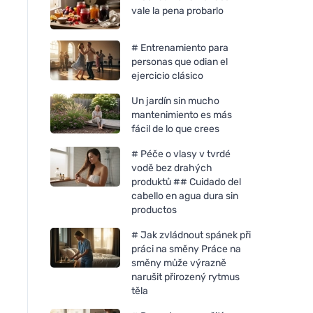
vale la pena probarlo
# Entrenamiento para
personas que odian el
ejercicio clásico
Un jardín sin mucho
mantenimiento es más
fácil de lo que crees
# Péče o vlasy v tvrdé
vodě bez drahých
produktů ## Cuidado del
cabello en agua dura sin
productos
# Jak zvládnout spánek při
práci na směny Práce na
směny může výrazně
narušit přirozený rytmus
těla