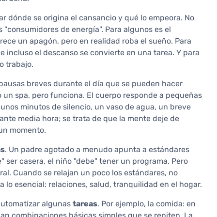
 dónde se origina el cansancio y qué lo empeora. No
es "consumidores de energía". Para algunos es el
rece un apagón, pero en realidad roba el sueño. Para
e incluso el descanso se convierte en una tarea. Y para
o trabajo.
pausas breves durante el día que se pueden hacer
o un spa, pero funciona. El cuerpo responde a pequeñas
, unos minutos de silencio, un vaso de agua, un breve
rante media hora; se trata de que la mente deje de
 un momento.
as
. Un padre agotado a menudo apunta a estándares
e" ser casera, el niño "debe" tener un programa. Pero
ral. Cuando se relajan un poco los estándares, no
 lo esencial: relaciones, salud, tranquilidad en el hogar.
 automatizar algunas
tareas
. Por ejemplo, la comida: en
onan combinaciones básicas simples que se repiten. La