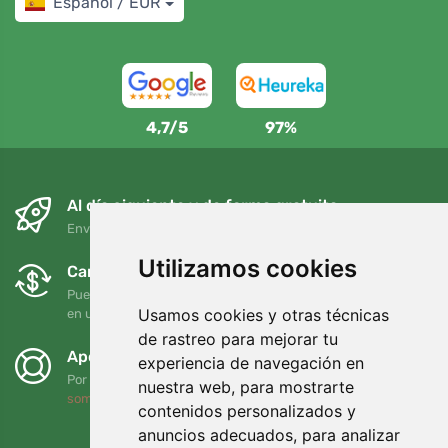
Español / EUR
4,7/5
97%
Al día siguiente y de forma gratuita
Envío gratuito para pedidos superiores a 95 EUR
Utilizamos cookies
Cambios y devoluciones gratuitos
Puede devolver o cambiar su pedido en cualquier momento
Usamos cookies y otras técnicas
en un plazo de 90 días
de rastreo para mejorar tu
Apoyamos a Trees.org
experiencia de navegación en
Por cada pedido plantamos un árbol. Leer más
Quiénes
nuestra web, para mostrarte
somos
.
contenidos personalizados y
anuncios adecuados, para analizar