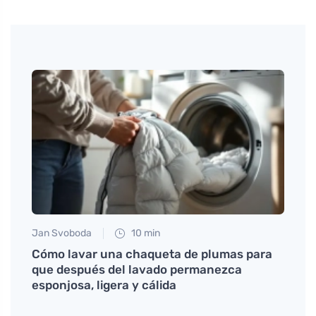
nco
Jan Svoboda
10 min
Petr N
Cómo lavar una chaqueta de plumas para
El pe
que después del lavado permanezca
el la
esponjosa, ligera y cálida
oxíge