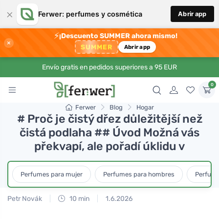
×
Ferwer: perfumes y cosmética
Abrir app
⚡
¡Descuento SUMMER ahora mismo!
×
SUMMER
Abrir app
Envío gratis en pedidos superiores a 95 EUR
0
Ferwer
Blog
Hogar
# Proč je čistý dřez důležitější než
čistá podlaha ## Úvod Možná vás
překvapí, ale pořadí úklidu v
Perfumes para mujer
Perfumes para hombres
Perfume
Petr Novák
10 min
1.6.2026