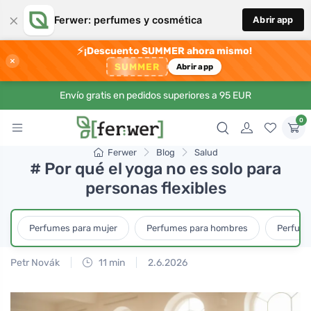
×
Ferwer: perfumes y cosmética
Abrir app
⚡
¡Descuento SUMMER ahora mismo!
×
SUMMER
Abrir app
Envío gratis en pedidos superiores a 95 EUR
0
Ferwer
Blog
Salud
# Por qué el yoga no es solo para
personas flexibles
Perfumes para mujer
Perfumes para hombres
Perfume
Petr Novák
11 min
2.6.2026