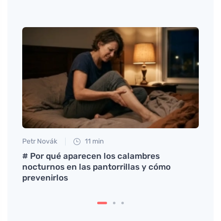
Petr Novák
11 min
Petr N
# Por qué aparecen los calambres
# Co 
nocturnos en las pantorrillas y cómo
zálež
prevenirlos
tkáň,