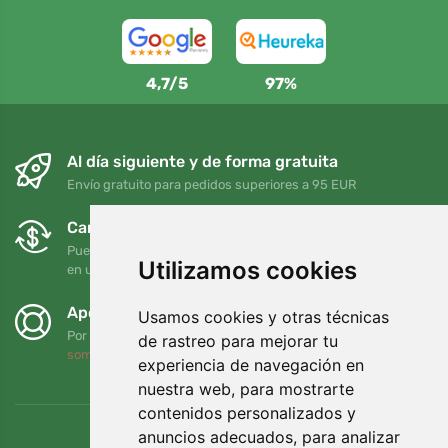
4,7/5
97%
Al día siguiente y de forma gratuita
Envío gratuito para pedidos superiores a 95 EUR
Cambios y devoluciones gratuitos
Puede devolver o cambiar su pedido en cualquier momento
Utilizamos cookies
en un plazo de 90 días
Apoyamos a Trees.org
Usamos cookies y otras técnicas
Por cada pedido plantamos un árbol. Leer más
Quiénes
de rastreo para mejorar tu
somos
.
experiencia de navegación en
nuestra web, para mostrarte
contenidos personalizados y
anuncios adecuados, para analizar