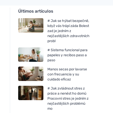
Últimos artículos
# Jak se hýbat bezpečně,
když vás trápí záda Bolest
zad je jedním z
nejčastějších zdravotních
probl
# Sistema funcional para
papeles y recibos paso a
paso
Manos secas por lavarse
con frecuencia y su
cuidado eficaz
# Jak zvládnout stres z
práce a nenést ho domů
Pracovní stres je jedním z
nejčastějších problémů
mo