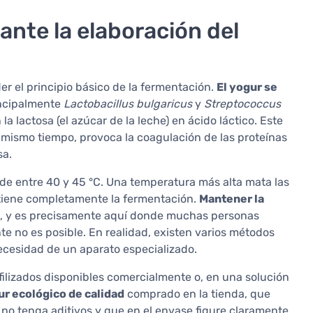
nte la elaboración del
er el principio básico de la fermentación.
El yogur se
incipalmente
Lactobacillus bulgaricus
y
Streptococcus
a lactosa (el azúcar de la leche) en ácido láctico. Este
al mismo tiempo, provoca la coagulación de las proteínas
sa.
de entre 40 y 45 °C. Una temperatura más alta mata las
etiene completamente la fermentación.
Mantener la
, y es precisamente aquí donde muchas personas
 no es posible. En realidad, existen varios métodos
ecesidad de un aparato especializado.
iofilizados disponibles comercialmente o, en una solución
r ecológico de calidad
comprado en la tienda, que
 no tenga aditivos y que en el envase figure claramente