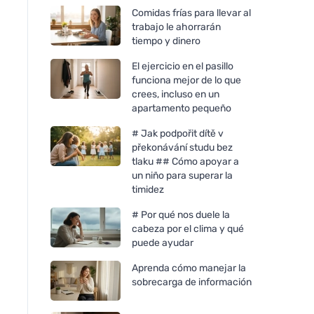
Comidas frías para llevar al
trabajo le ahorrarán
tiempo y dinero
El ejercicio en el pasillo
funciona mejor de lo que
crees, incluso en un
apartamento pequeño
# Jak podpořit dítě v
překonávání studu bez
tlaku ## Cómo apoyar a
un niño para superar la
timidez
# Por qué nos duele la
cabeza por el clima y qué
puede ayudar
Aprenda cómo manejar la
sobrecarga de información