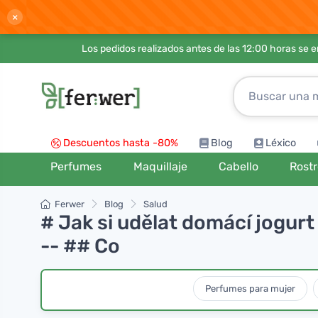
×
Los pedidos realizados antes de las 12:00 horas se 
Descuentos hasta -80%
Blog
Léxico
Perfumes
Maquillaje
Cabello
Rost
Ferwer
Blog
Salud
# Jak si udělat domácí jogur
-- ## Co
Perfumes para mujer