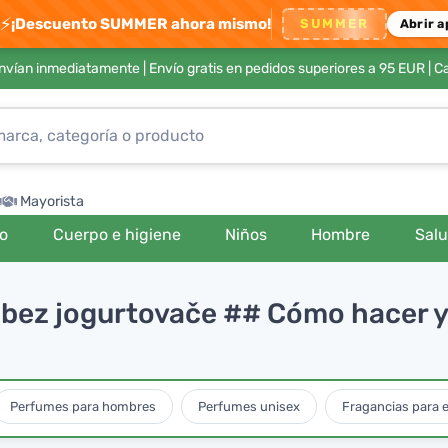
⚡
¡Descuento SUMMER ahora mismo!
SUMMER
Abrir a
envían inmediatamente |
Envío gratis en pedidos superiores a 95 EUR
| C
Mayorista
ro
Cuerpo e higiene
Niños
Hombre
Sal
t bez jogurtovače ## Cómo hacer y
Perfumes para hombres
Perfumes unisex
Fragancias para e