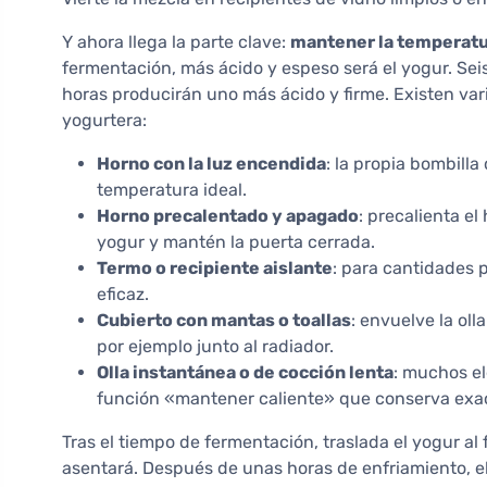
Y ahora llega la parte clave:
mantener la temperatur
fermentación, más ácido y espeso será el yogur. Se
horas producirán uno más ácido y firme. Existen va
yogurtera:
Horno con la luz encendida
: la propia bombilla
temperatura ideal.
Horno precalentado y apagado
: precalienta el
yogur y mantén la puerta cerrada.
Termo o recipiente aislante
: para cantidades
eficaz.
Cubierto con mantas o toallas
: envuelve la oll
por ejemplo junto al radiador.
Olla instantánea o de cocción lenta
: muchos e
función «mantener caliente» que conserva exa
Tras el tiempo de fermentación, traslada el yogur al 
asentará. Después de unas horas de enfriamiento, el