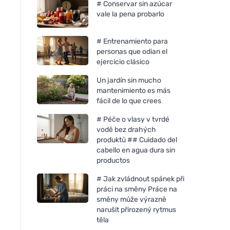
# Conservar sin azúcar
vale la pena probarlo
# Entrenamiento para
personas que odian el
ejercicio clásico
Un jardín sin mucho
mantenimiento es más
fácil de lo que crees
# Péče o vlasy v tvrdé
vodě bez drahých
produktů ## Cuidado del
cabello en agua dura sin
productos
FINO Bolsas de basura
Chimpanzee Chimp
retráctiles Green Life - 60 l
Super bar - Muffin 
# Jak zvládnout spánek při
(10 uds.)
55g
práci na směny Práce na
směny může výrazně
narušit přirozený rytmus
těla