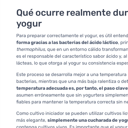
Qué ocurre realmente dura
yogur
Para preparar correctamente el yogur, es útil entend
forma gracias a las bacterias del ácido láctico
, pr
thermophilus
, que en un entorno cálido transforman l
es el responsable del característico sabor ácido y, 
lácteas, lo que otorga al yogur su consistencia espe
Este proceso se desarrolla mejor a una temperatura 
bacterias, mientras que una más baja ralentiza o d
temperatura adecuada es, por tanto, el paso clave
asumen erróneamente que sin yogurtera simplemente
fiables para mantener la temperatura correcta sin n
Como cultivo iniciador se pueden utilizar cultivos l
más elegante,
simplemente una cucharada de yogu
contenga cultivos vivos. Es importante que el yogur