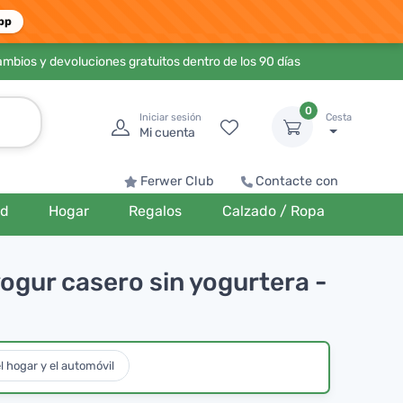
pp
ambios y devoluciones gratuitos dentro de los 90 días
0
Iniciar sesión
Cesta
Mi cuenta
Ferwer Club
Contacte con
ud
Hogar
Regalos
Calzado / Ropa
ogur casero sin yogurtera -
l hogar y el automóvil