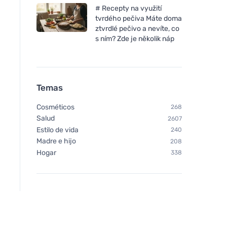
# Recepty na využití
tvrdého pečiva Máte doma
ztvrdlé pečivo a nevíte, co
s ním? Zde je několik náp
Temas
Cosméticos
268
Salud
2607
Estilo de vida
240
Madre e hijo
208
Hogar
338