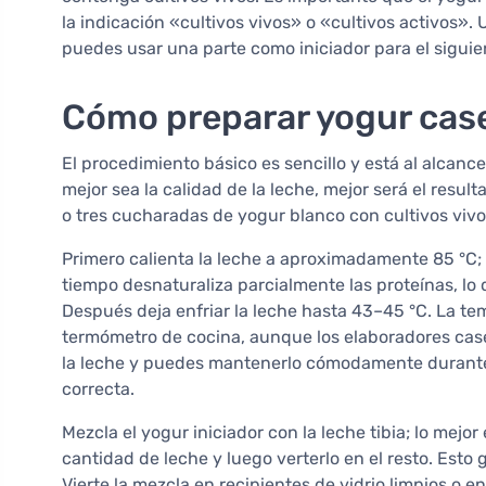
la indicación «cultivos vivos» o «cultivos activos».
puedes usar una parte como iniciador para el siguien
Cómo preparar yogur case
El procedimiento básico es sencillo y está al alcance
mejor sea la calidad de la leche, mejor será el result
o tres cucharadas de yogur blanco con cultivos vivo
Primero calienta la leche a aproximadamente 85 °C;
tiempo desnaturaliza parcialmente las proteínas, lo 
Después deja enfriar la leche hasta 43–45 °C. La 
termómetro de cocina, aunque los elaboradores ca
la leche y puedes mantenerlo cómodamente durante
correcta.
Mezcla el yogur iniciador con la leche tibia; lo mejo
cantidad de leche y luego verterlo en el resto. Esto 
Vierte la mezcla en recipientes de vidrio limpios o e