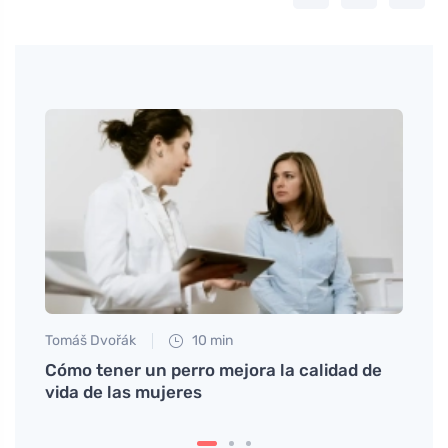
Tomáš Dvořák
10 min
Eva No
ar
Cómo tener un perro mejora la calidad de
¿Cómo
vida de las mujeres
que d