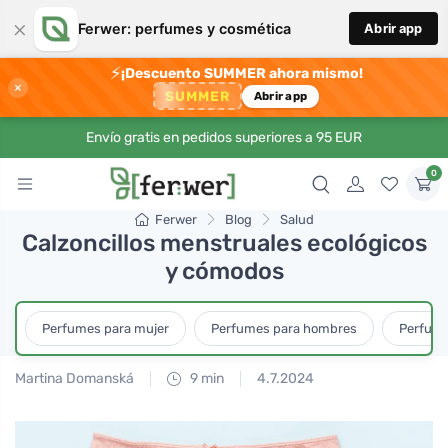
×
Ferwer: perfumes y cosmética
Abrir app
⚡
¡Descuento SUMMER ahora mismo!
×
SUMMER
Abrir app
Envío gratis en pedidos superiores a 95 EUR
0
Ferwer
Blog
Salud
Calzoncillos menstruales ecológicos
y cómodos
Perfumes para mujer
Perfumes para hombres
Perfume
Martina Domanská
9 min
4.7.2024