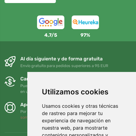
4,7/5
97%
Al día siguiente y de forma gratuita
Envío gratuito para pedidos superiores a 95 EUR
Cambios y devoluciones gratuitos
Puede devolver o cambiar su pedido en cualquier momento
Utilizamos cookies
en un plazo de 90 días
Apoyamos a Trees.org
Usamos cookies y otras técnicas
Por cada pedido plantamos un árbol. Leer más
Quiénes
de rastreo para mejorar tu
somos
.
experiencia de navegación en
nuestra web, para mostrarte
contenidos personalizados y