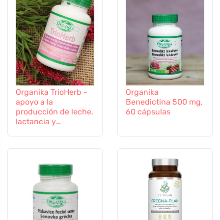
Organika TrioHerb -
Organika
apoyo a la
Benedictina 500 mg,
producción de leche,
60 cápsulas
lactancia y
amamantamiento, 60
cápsulas