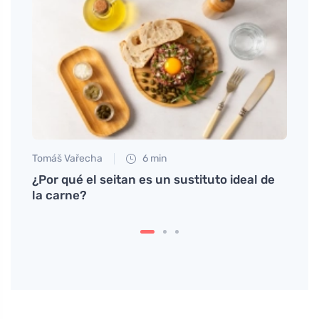
Tomáš Vařecha
6 min
Petr N
asa
¿Por qué el seitan es un sustituto ideal de
Camin
la carne?
biene