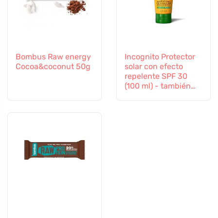
Bombus Raw energy
Incognito Protector
Cocoa&coconut 50g
solar con efecto
repelente SPF 30
(100 ml) - también
apto para niños a
partir de 6 meses