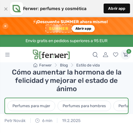
×
Ferwer: perfumes y cosmética
Abrir app
⚡
¡Descuento SUMMER ahora mismo!
×
SUMMER
Abrir app
Envío gratis en pedidos superiores a 95 EUR
0
Ferwer
Blog
Estilo de vida
Cómo aumentar la hormona de la
felicidad y mejorar el estado de
ánimo
Perfumes para mujer
Perfumes para hombres
Perfume
Petr Novák
6 min
19.2.2025