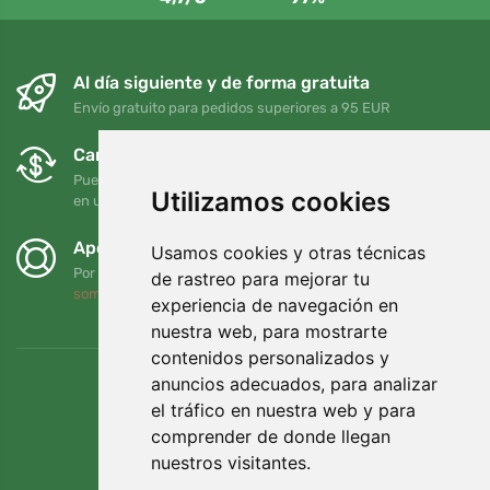
Al día siguiente y de forma gratuita
Envío gratuito para pedidos superiores a 95 EUR
Cambios y devoluciones gratuitos
Puede devolver o cambiar su pedido en cualquier momento
Utilizamos cookies
en un plazo de 90 días
Apoyamos a Trees.org
Usamos cookies y otras técnicas
Por cada pedido plantamos un árbol. Leer más
Quiénes
de rastreo para mejorar tu
somos
.
experiencia de navegación en
nuestra web, para mostrarte
contenidos personalizados y
anuncios adecuados, para analizar
el tráfico en nuestra web y para
comprender de donde llegan
nuestros visitantes.