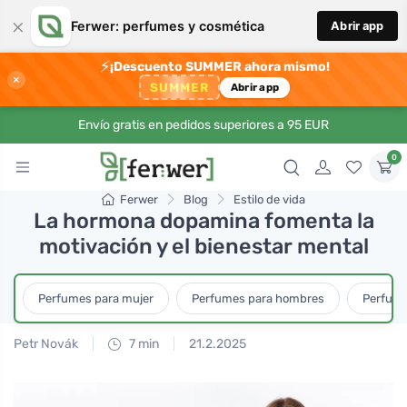
×
Ferwer: perfumes y cosmética
Abrir app
⚡
¡Descuento SUMMER ahora mismo!
×
SUMMER
Abrir app
Envío gratis en pedidos superiores a 95 EUR
0
Ferwer
Blog
Estilo de vida
La hormona dopamina fomenta la
motivación y el bienestar mental
Perfumes para mujer
Perfumes para hombres
Perfume
Petr Novák
7 min
21.2.2025