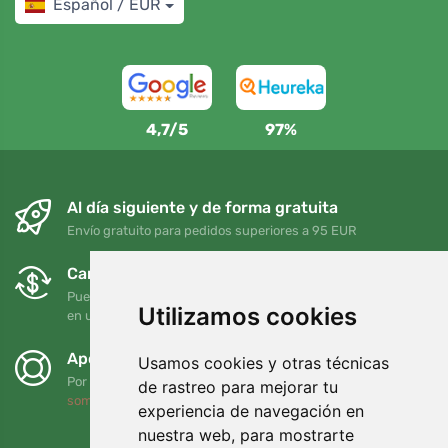
Español / EUR
4,7/5
97%
Al día siguiente y de forma gratuita
Envío gratuito para pedidos superiores a 95 EUR
Cambios y devoluciones gratuitos
Puede devolver o cambiar su pedido en cualquier momento
Utilizamos cookies
en un plazo de 90 días
Apoyamos a Trees.org
Usamos cookies y otras técnicas
Por cada pedido plantamos un árbol. Leer más
Quiénes
de rastreo para mejorar tu
somos
.
experiencia de navegación en
nuestra web, para mostrarte