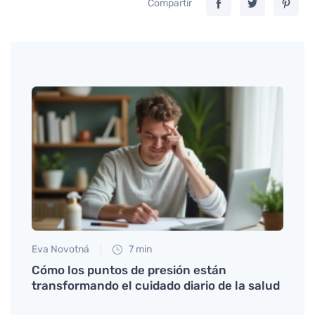
Compartir
Eva Novotná
7 min
Anna 
qué
Cómo los puntos de presión están
Cómo 
transformando el cuidado diario de la salud
estad