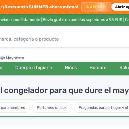
⚡
¡Descuento SUMMER ahora mismo!
SUMMER
Abrir a
envían inmediatamente |
Envío gratis en pedidos superiores a 95 EUR
| C
Mayorista
ro
Cuerpo e higiene
Niños
Hombre
Sal
l congelador para que dure el may
 para hombres
Perfumes unisex
Fragancias para el hogar y el