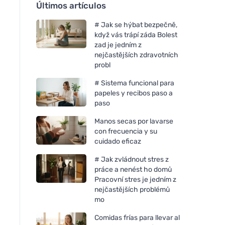
Últimos artículos
# Jak se hýbat bezpečně,
když vás trápí záda Bolest
zad je jedním z
nejčastějších zdravotních
probl
# Sistema funcional para
papeles y recibos paso a
paso
Manos secas por lavarse
con frecuencia y su
cuidado eficaz
# Jak zvládnout stres z
práce a nenést ho domů
Pracovní stres je jedním z
nejčastějších problémů
mo
Comidas frías para llevar al