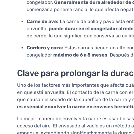
congelador.
Generalmente dura alrededor de 
comenzar a ponerse rancia, lo que afecta negat
Carne de ave:
La carne de pollo y pavo está ent
envuelta,
puede durar en el congelador alred
de cerdo, lo que significa que conserva su cali
Cordero y caza:
Estas carnes tienen un alto co
congelador
máximo de 6 a 8 meses
. Después d
Clave para prolongar la durac
Uno de los factores más importantes que afecta cuá
en que está envuelta. El contacto de la carne con el
que causan el secado de la superficie de la carne y s
es esencial envolver la carne en envases hermét
La mejor manera de envolver la carne es usar bolsas
acceso del aire. El envasado al vacío es un método a
empaque, extendiendo significativamente la duració