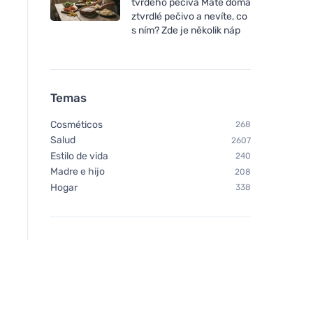
tvrdého pečiva Máte doma
ztvrdlé pečivo a nevíte, co
s ním? Zde je několik náp
Bombus Protein 30%
Bombus Raw energ
peanut&cocolate 50g
beans 50g
Temas
Cosméticos
268
Salud
2607
Estilo de vida
240
Madre e hijo
208
Hogar
338