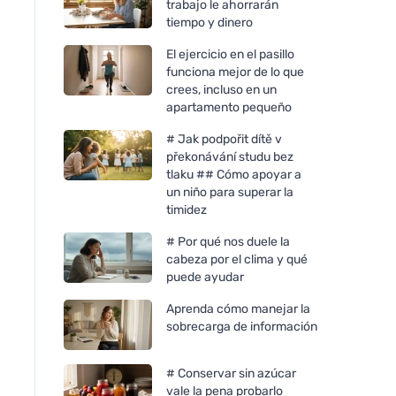
trabajo le ahorrarán
tiempo y dinero
El ejercicio en el pasillo
funciona mejor de lo que
crees, incluso en un
apartamento pequeño
# Jak podpořit dítě v
překonávání studu bez
tlaku ## Cómo apoyar a
un niño para superar la
timidez
# Por qué nos duele la
cabeza por el clima y qué
puede ayudar
Aprenda cómo manejar la
sobrecarga de información
# Conservar sin azúcar
vale la pena probarlo