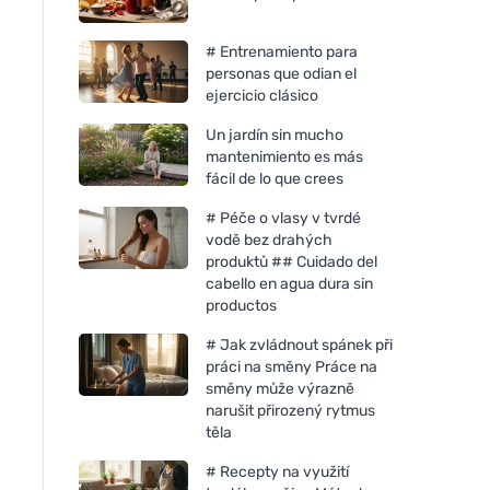
# Entrenamiento para
personas que odian el
ejercicio clásico
Un jardín sin mucho
mantenimiento es más
fácil de lo que crees
# Péče o vlasy v tvrdé
vodě bez drahých
produktů ## Cuidado del
cabello en agua dura sin
productos
# Jak zvládnout spánek při
práci na směny Práce na
směny může výrazně
narušit přirozený rytmus
těla
# Recepty na využití