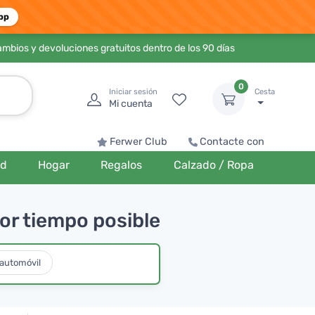
pp
ambios y devoluciones gratuitos dentro de los 90 días
0
Iniciar sesión
Cesta
Mi cuenta
Ferwer Club
Contacte con
ud
Hogar
Regalos
Calzado / Ropa
or tiempo posible
 automóvil