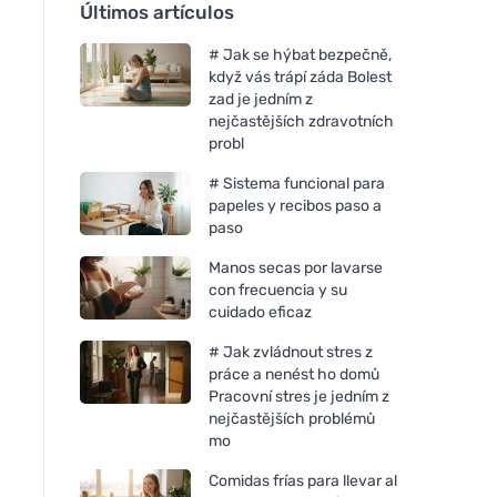
Últimos artículos
# Jak se hýbat bezpečně,
když vás trápí záda Bolest
zad je jedním z
nejčastějších zdravotních
probl
# Sistema funcional para
papeles y recibos paso a
paso
Manos secas por lavarse
con frecuencia y su
cuidado eficaz
# Jak zvládnout stres z
práce a nenést ho domů
Pracovní stres je jedním z
nejčastějších problémů
mo
Comidas frías para llevar al