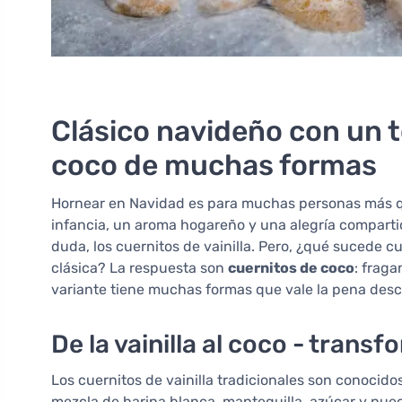
Clásico navideño con un t
coco de muchas formas
Hornear en Navidad es para muchas personas más que
infancia, un aroma hogareño y una alegría compartid
duda, los cuernitos de vainilla. Pero, ¿qué sucede 
clásica? La respuesta son
cuernitos de coco
: fraga
variante tiene muchas formas que vale la pena desc
De la vainilla al coco - trans
Los cuernitos de vainilla tradicionales son conocido
mezcla de harina blanca, mantequilla, azúcar y nue