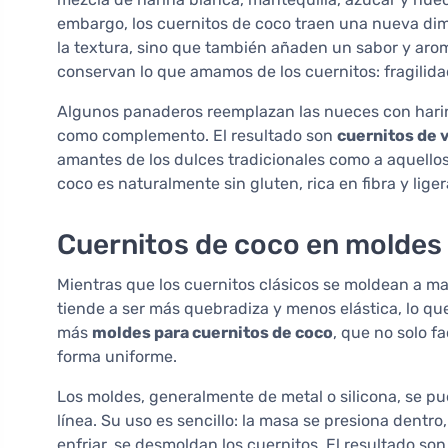
embargo, los cuernitos de coco traen una nueva di
la textura, sino que también añaden un sabor y arom
conservan lo que amamos de los cuernitos: fragilidad,
Algunos panaderos reemplazan las nueces con harin
como complemento. El resultado son
cuernitos de v
amantes de los dulces tradicionales como a aquell
coco es naturalmente sin gluten, rica en fibra y lig
Cuernitos de coco en moldes 
Mientras que los cuernitos clásicos se moldean a m
tiende a ser más quebradiza y menos elástica, lo que 
más
moldes para cuernitos de coco
, que no solo f
forma uniforme.
Los moldes, generalmente de metal o silicona, se pu
línea. Su uso es sencillo: la masa se presiona dent
enfriar, se desmoldan los cuernitos. El resultado so