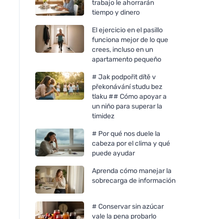
trabajo le ahorrarán
tiempo y dinero
El ejercicio en el pasillo
funciona mejor de lo que
crees, incluso en un
apartamento pequeño
# Jak podpořit dítě v
překonávání studu bez
tlaku ## Cómo apoyar a
un niño para superar la
timidez
# Por qué nos duele la
cabeza por el clima y qué
puede ayudar
Aprenda cómo manejar la
sobrecarga de información
# Conservar sin azúcar
vale la pena probarlo