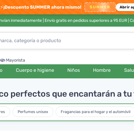
⚡
¡Descuento SUMMER ahora mismo!
SUMMER
Abrir a
envían inmediatamente |
Envío gratis en pedidos superiores a 95 EUR
| C
Mayorista
ro
Cuerpo e higiene
Niños
Hombre
Sal
o perfectos que encantarán a tu 
res
Perfumes unisex
Fragancias para el hogar y el automóvil