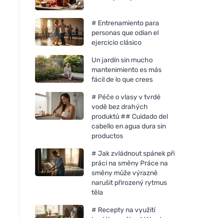
# Entrenamiento para
personas que odian el
ejercicio clásico
Un jardín sin mucho
mantenimiento es más
fácil de lo que crees
# Péče o vlasy v tvrdé
vodě bez drahých
produktů ## Cuidado del
cabello en agua dura sin
productos
# Jak zvládnout spánek při
práci na směny Práce na
směny může výrazně
narušit přirozený rytmus
těla
# Recepty na využití