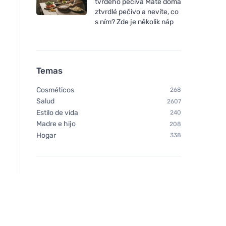
tvrdého pečiva Máte doma
ztvrdlé pečivo a nevíte, co
s ním? Zde je několik náp
Temas
Cosméticos
268
Salud
2607
Estilo de vida
240
Madre e hijo
208
Hogar
338