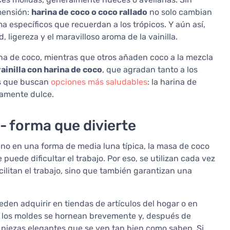
mensión:
harina de coco o coco rallado
no solo cambian
a específicos que recuerdan a los trópicos. Y aún así,
 ligereza y el maravilloso aroma de la vainilla.
a de coco, mientras que otros añaden coco a la mezcla
ainilla con harina de coco
, que agradan tanto a los
os que buscan
opciones más saludables
: la harina de
eramente dulce.
- forma que divierte
ano en una forma de media luna típica, la masa de coco
puede dificultar el trabajo. Por eso, se utilizan cada vez
acilitan el trabajo, sino que también garantizan una
eden adquirir en tiendas de artículos del hogar o en
ro, los moldes se hornean brevemente y, después de
n piezas elegantes que se ven tan bien como saben. Si